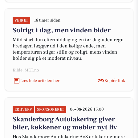
18 timer siden
VEJRET
Solrigt i dag, men vinden bider
Mild start, lun eftermiddag og en tør dag uden regn.
Fredagen lægger ud i den kølige ende, men
temperaturen stiger stille og roligt, mens vinden
holder sig på et moderat niveau.
Kilde: MET.no
Læs hele artiklen her
Kopiér link
06-08-2026 15:00
ERHVERV
SPONSORERET
Skanderborg Autolakering giver
biler, køkkener og møbler nyt liv
Hos Skanderborg Autolakering ApS er lakering mere