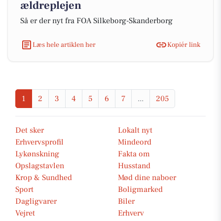
ældreplejen
Så er der nyt fra FOA Silkeborg-Skanderborg
Læs hele artiklen her
Kopiér link
1
2
3
4
5
6
7
...
205
Det sker
Lokalt nyt
Erhvervsprofil
Mindeord
Lykønskning
Fakta om
Opslagstavlen
Husstand
Krop & Sundhed
Mød dine naboer
Sport
Boligmarked
Dagligvarer
Biler
Vejret
Erhverv