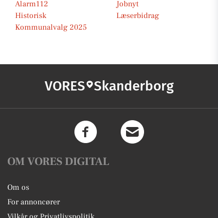
Alarm112
Jobnyt
Historisk
Læserbidrag
Kommunalvalg 2025
VORES
Skanderborg
OM VORES DIGITAL
Om os
For annoncører
Vilkår og Privatlivspolitik