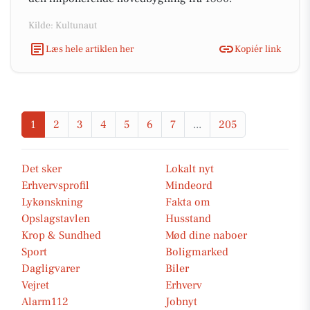
Kilde: Kultunaut
Læs hele artiklen her
Kopiér link
1
2
3
4
5
6
7
...
205
Det sker
Lokalt nyt
Erhvervsprofil
Mindeord
Lykønskning
Fakta om
Opslagstavlen
Husstand
Krop & Sundhed
Mød dine naboer
Sport
Boligmarked
Dagligvarer
Biler
Vejret
Erhverv
Alarm112
Jobnyt