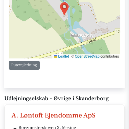
Leaflet
|
©
OpenStreetMap
contributors
Rutevejledning
Udlejningselskab - Øvrige i Skanderborg
A. Løntoft Ejendomme ApS
Borgmesterskoven 2, Mesing