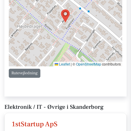
Leaflet
|
©
OpenStreetMap
contributors
Rutevejledning
Elektronik / IT - Øvrige i Skanderborg
1stStartup ApS