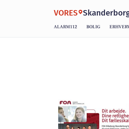
VORES
Skanderbor
ALARM112
BOLIG
ERHVER