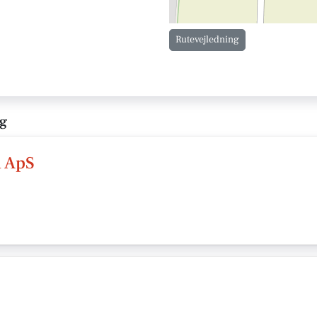
Rutevejledning
rg
d ApS