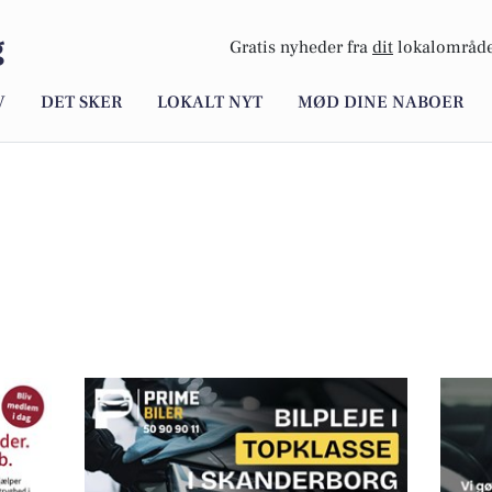
g
Gratis nyheder fra
dit
lokalområde
V
DET SKER
LOKALT NYT
MØD DINE NABOER