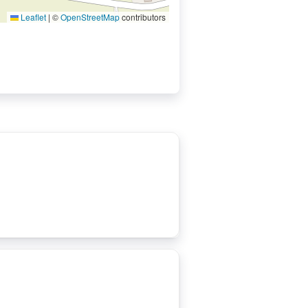
Leaflet
|
©
OpenStreetMap
contributors