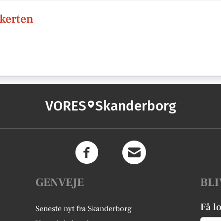
kkerten
VORES
Skanderborg
GENVEJE
BLI
Få l
Seneste nyt fra Skanderborg