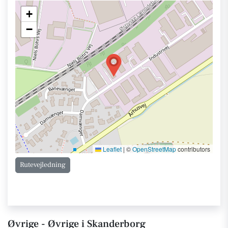
+
−
Leaflet
|
©
OpenStreetMap
contributors
Rutevejledning
Øvrige - Øvrige i Skanderborg