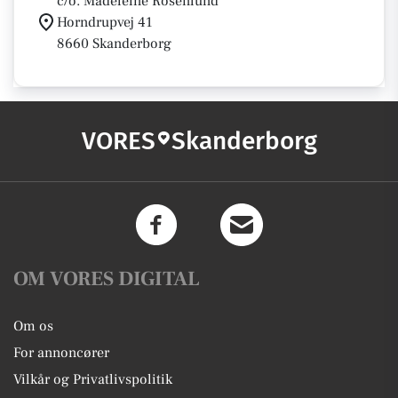
c/o. Madeleine Rosenlund
Horndrupvej 41
8660 Skanderborg
VORES
Skanderborg
OM VORES DIGITAL
Om os
For annoncører
Vilkår og Privatlivspolitik