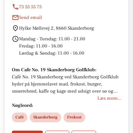
75 55 55 75
Send email
Hylke Møllevej 2, 8660 Skanderborg
Mandag - Torsdag: 11.00 - 21.00
Fredag: 11.00 - 16.00
Lørdag & Søndag: 11.00 - 16.00
Om Cafe No. 19 Skanderborg Golfklub:
Café No. 19 Skanderborg ved Skanderborg Golfklub
byder på hjemmelavet mad, frokost, burger,
smørrebrød, kaffe og kage med udsigt over sø og
golfbane. Caféen har plads til selskaber, events og
Læs mere...
mindesammenkomster med op til 110 gæster.
Nøgleord:
Café
Skanderborg
Frokost