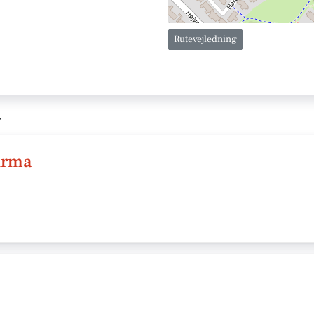
Rutevejledning
g
firma