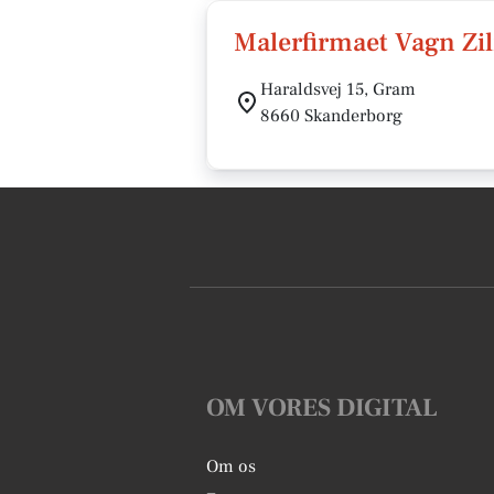
Malerfirmaet Vagn Zi
Haraldsvej 15, Gram
8660 Skanderborg
OM VORES DIGITAL
Om os