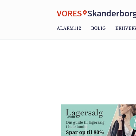
VORES
Skanderbor
ALARM112
BOLIG
ERHVER