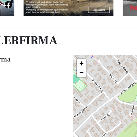
LERFIRMA
irma
+
−