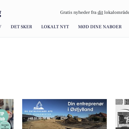
g
Gratis nyheder fra
dit
lokalområde
V
DET SKER
LOKALT NYT
MØD DINE NABOER