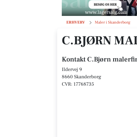
C.Bjørn malerfirma
ERHVERV
Maler i Skanderborg
C.BJØRN MA
Kontakt C.Bjørn malerf
Ildervej 9
8660 Skanderborg
CVR: 17768735