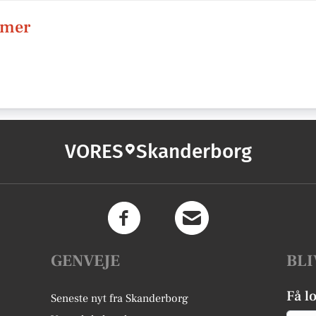
lmer
VORES
Skanderborg
GENVEJE
BLI
Få l
Seneste nyt fra Skanderborg