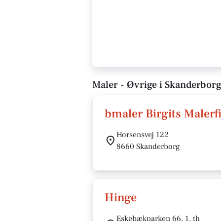
Maler - Øvrige i Skanderbor
bmaler Birgits Maler
Horsensvej 122
8660 Skanderborg
Hinge
Eskebækparken 66, 1. th