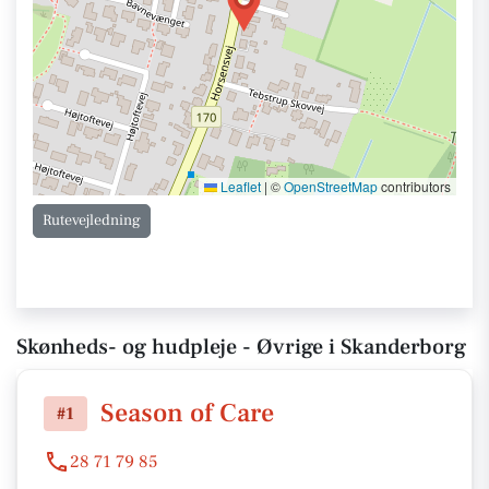
Leaflet
|
©
OpenStreetMap
contributors
Rutevejledning
Skønheds- og hudpleje - Øvrige i Skanderborg
Season of Care
#1
28 71 79 85