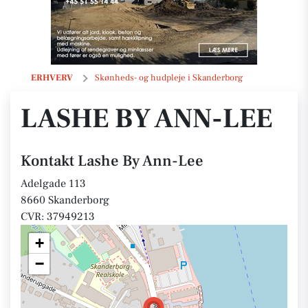
Lashe By Ann-Lee
ERHVERV
Skønheds- og hudpleje i Skanderborg
LASHE BY ANN-LEE
Kontakt Lashe By Ann-Lee
Adelgade 113
8660 Skanderborg
CVR: 37949213
+
−