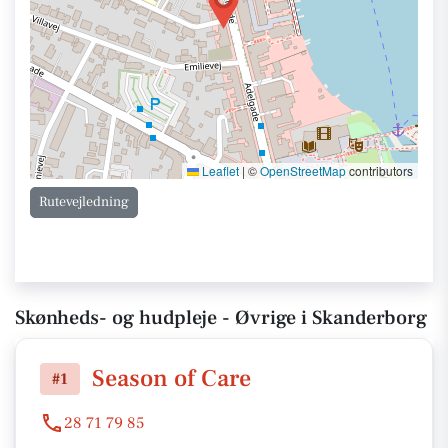
Leaflet
|
©
OpenStreetMap
contributors
Rutevejledning
Skønheds- og hudpleje - Øvrige i Skanderborg
Season of Care
#1
28 71 79 85