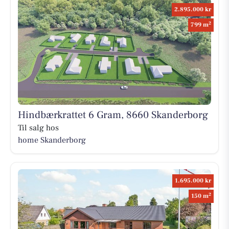
2.895.000 kr
2
799 m
Hindbærkrattet 6 Gram, 8660 Skanderborg
Til salg hos
home Skanderborg
1.695.000 kr
2
150 m