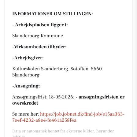
INFORMATIONER OM STILLINGEN:
- Arbejdspladsen ligger i:
Skanderborg Kommune
-Virksomheden tilbyder:
-Arbejdsgiver:
Kulturskolen Skanderborg, Søtoften, 8660
Skanderborg
-Ansøgning:
Ansøgningsfrist: 18-05-2026;
- ansøgningsfristen er
overskredet
Se mere her:
https://job.jobnet.dk/find-job/e15aa363-
7e4f-4232-a8e4-fe461a258f4a
Data er automatisk hentet fra eksterne kilder, herunder