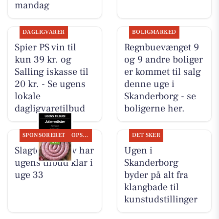
mandag
DAGLIGVARER
BOLIGMARKED
Spier PS vin til
Regnbuevænget 9
kun 39 kr. og
og 9 andre boliger
Salling iskasse til
er kommet til salg
20 kr. - Se ugens
denne uge i
lokale
Skanderborg - se
dagligvaretilbud
boligerne her.
SPONSORERET
OPSLAGSTAVLEN
DET SKER
Slagter Byskov har
Ugen i
ugens tilbud klar i
Skanderborg
uge 33
byder på alt fra
klangbade til
kunstudstillinger