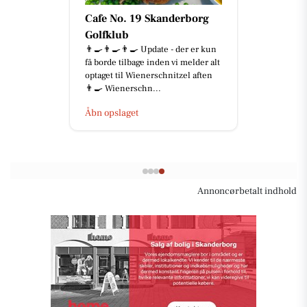
Cafe No. 19 Skanderborg
Golfklub
👨‍🍳👨‍🍳👨‍🍳 Update - der er kun
få borde tilbage inden vi melder alt
optaget til Wienerschnitzel aften
👨‍🍳 Wienerschn...
Åbn opslaget
Annoncørbetalt indhold