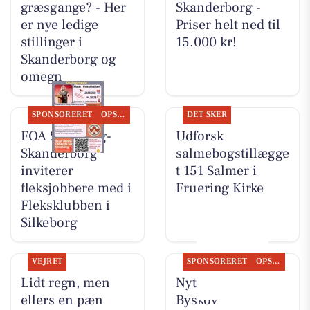
græsgange? - Her
Skanderborg -
er nye ledige
Priser helt ned til
stillinger i
15.000 kr!
Skanderborg og
omegn
SPONSORERET
OPSLAGSTAVLEN
DET SKER
FOA Silkeborg-
Udforsk
Skanderborg
salmebogstillægge
inviterer
t 151 Salmer i
fleksjobbere med i
Fruering Kirke
Fleksklubben i
Silkeborg
VEJRET
SPONSORERET
OPSLAGSTAVLEN
Lidt regn, men
Nyt fra Slagter
ellers en pæn
Byskov