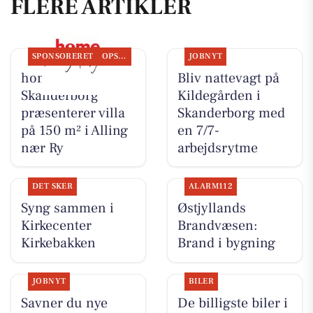
FLERE ARTIKLER
SPONSORERET
OPSLAGSTAVLEN
JOBNYT
home
Bliv nattevagt på
Skanderborg
Kildegården i
præsenterer villa
Skanderborg med
på 150 m² i Alling
en 7/7-
nær Ry
arbejdsrytme
DET SKER
ALARM112
Syng sammen i
Østjyllands
Kirkecenter
Brandvæsen:
Kirkebakken
Brand i bygning
JOBNYT
BILER
Savner du nye
De billigste biler i