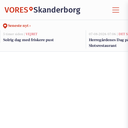
VORES
Skanderborg
Seneste nyt ›
5 timer siden |
VEJRET
07-08-2026 07:06 |
DET 
Solrig dag med friskere pust
Herregårdenes Dag p
Slotsrestaurant