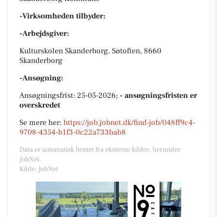
-Virksomheden tilbyder:
-Arbejdsgiver:
Kulturskolen Skanderborg, Søtoften, 8660
Skanderborg
-Ansøgning:
Ansøgningsfrist: 25-05-2026;
- ansøgningsfristen er
overskredet
Se mere her:
https://job.jobnet.dk/find-job/048ff9c4-
9708-4354-b1f3-0c22a733bab8
Data er automatisk hentet fra eksterne kilder, herunder
JobNet.
Kilde: JobNet