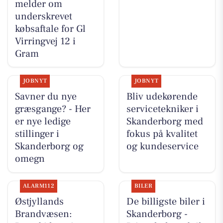
melder om
underskrevet
købsaftale for Gl
Virringvej 12 i
Gram
JOBNYT
JOBNYT
Savner du nye
Bliv udekørende
græsgange? - Her
servicetekniker i
er nye ledige
Skanderborg med
stillinger i
fokus på kvalitet
Skanderborg og
og kundeservice
omegn
ALARM112
BILER
Østjyllands
De billigste biler i
Brandvæsen:
Skanderborg -