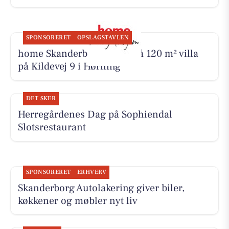
SPONSORERET
OPSLAGSTAVLEN
home Skanderborg byder på 120 m² villa
på Kildevej 9 i Hørning
DET SKER
Herregårdenes Dag på Sophiendal
Slotsrestaurant
SPONSORERET
ERHVERV
Skanderborg Autolakering giver biler,
køkkener og møbler nyt liv