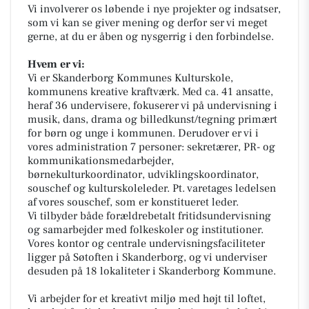
Vi involverer os løbende i nye projekter og indsatser,
som vi kan se giver mening og derfor ser vi meget
gerne, at du er åben og nysgerrig i den forbindelse.
Hvem er vi:
Vi er Skanderborg Kommunes Kulturskole,
kommunens kreative kraftværk. Med ca. 41 ansatte,
heraf 36 undervisere, fokuserer vi på undervisning i
musik, dans, drama og billedkunst/tegning primært
for børn og unge i kommunen. Derudover er vi i
vores administration 7 personer: sekretærer, PR- og
kommunikationsmedarbejder,
børnekulturkoordinator, udviklingskoordinator,
souschef og kulturskoleleder. Pt. varetages ledelsen
af vores souschef, som er konstitueret leder.
Vi tilbyder både forældrebetalt fritidsundervisning
og samarbejder med folkeskoler og institutioner.
Vores kontor og centrale undervisningsfaciliteter
ligger på Søtoften i Skanderborg, og vi underviser
desuden på 18 lokaliteter i Skanderborg Kommune.
Vi arbejder for et kreativt miljø med højt til loftet,