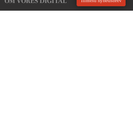
OM VORES DIGITAL
Tilmeld nyhedsbrev
Om os
For annoncører
Vilkår og Privatlivspolitik
Kontakt VORES Digital
Administrer samtykke
GENVEJE
Seneste nyt fra Skanderborg
Vores lokale erhverv
Kalenderen for Skanderborg
Fakta om Skanderborg
Erhvervsartikler
Skanderborg Kommune