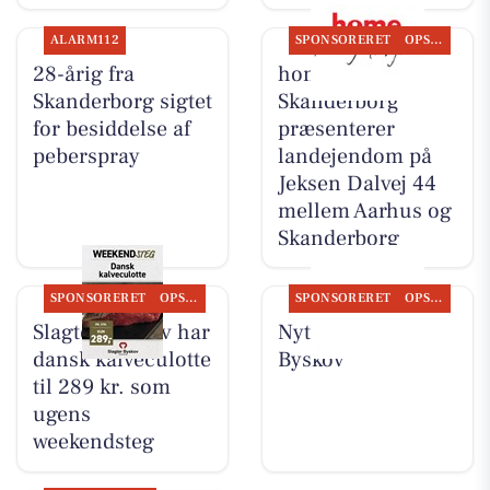
ALARM112
SPONSORERET
OPSLAGSTAVLEN
28-årig fra
home
Skanderborg sigtet
Skanderborg
for besiddelse af
præsenterer
peberspray
landejendom på
Jeksen Dalvej 44
mellem Aarhus og
Skanderborg
SPONSORERET
OPSLAGSTAVLEN
SPONSORERET
OPSLAGSTAVLEN
Slagter Byskov har
Nyt fra Slagter
dansk kalveculotte
Byskov
til 289 kr. som
ugens
weekendsteg