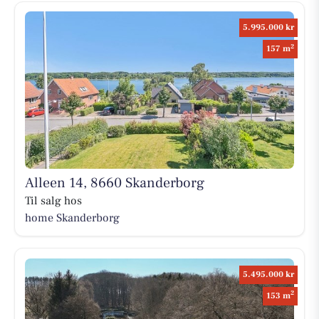
5.995.000 kr
2
157 m
Alleen 14, 8660 Skanderborg
Til salg hos
home Skanderborg
5.495.000 kr
2
153 m