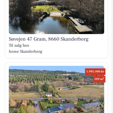
Søvejen 47 Gram, 8660 Skanderborg
Til salg hos
home Skanderborg
1.995.000 kr
2
109 m