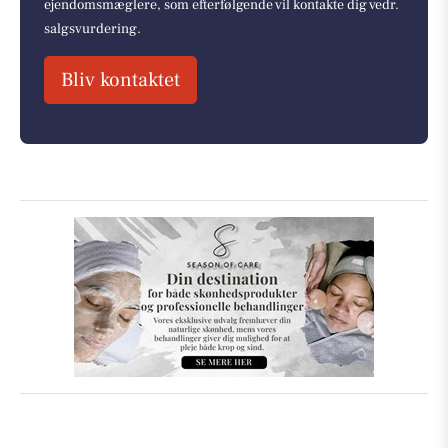
ejendomsmæglere, som efterfølgende vil kontakte dig vedr.
salgsvurdering.
Bliv kontaktet