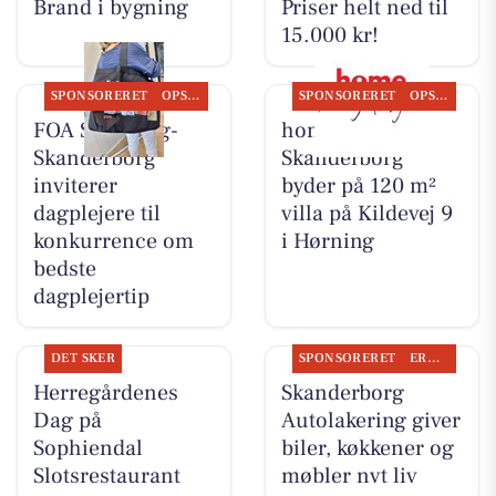
Brand i bygning
Priser helt ned til
15.000 kr!
SPONSORERET
OPSLAGSTAVLEN
SPONSORERET
OPSLAGSTAVLEN
FOA Silkeborg-
home
Skanderborg
Skanderborg
inviterer
byder på 120 m²
dagplejere til
villa på Kildevej 9
konkurrence om
i Hørning
bedste
dagplejertip
DET SKER
SPONSORERET
ERHVERV
Herregårdenes
Skanderborg
Dag på
Autolakering giver
Sophiendal
biler, køkkener og
Slotsrestaurant
møbler nyt liv