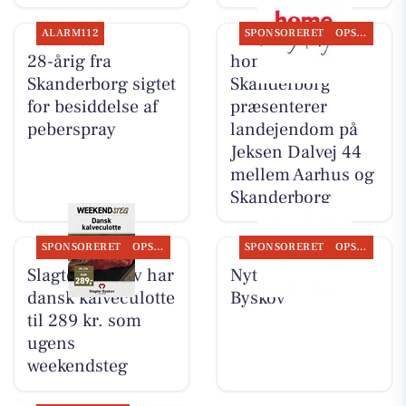
ALARM112
SPONSORERET
OPSLAGSTAVLEN
28-årig fra
home
Skanderborg sigtet
Skanderborg
for besiddelse af
præsenterer
peberspray
landejendom på
Jeksen Dalvej 44
mellem Aarhus og
Skanderborg
SPONSORERET
OPSLAGSTAVLEN
SPONSORERET
OPSLAGSTAVLEN
Slagter Byskov har
Nyt fra Slagter
dansk kalveculotte
Byskov
til 289 kr. som
ugens
weekendsteg