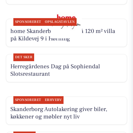
SPONSORERET
OPSLAGSTAVLEN
home Skanderborg byder på 120 m² villa
på Kildevej 9 i Hørning
DET SKER
Herregårdenes Dag på Sophiendal
Slotsrestaurant
SPONSORERET
ERHVERV
Skanderborg Autolakering giver biler,
køkkener og møbler nyt liv