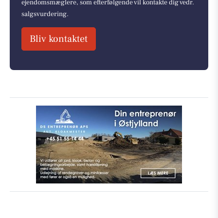
ejendomsmæglere, som efterfølgende vil kontakte dig vedr.
salgsvurdering.
Bliv kontaktet