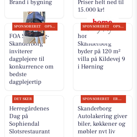
Brand i bygning
Priser helt ned til
15.000 kr!
SPONSORERET
OPSLAGSTAVLEN
SPONSORERET
OPSLAGSTAVLEN
FOA Silkeborg-
home
Skanderborg
Skanderborg
inviterer
byder på 120 m²
dagplejere til
villa på Kildevej 9
konkurrence om
i Hørning
bedste
dagplejertip
DET SKER
SPONSORERET
ERHVERV
Herregårdenes
Skanderborg
Dag på
Autolakering giver
Sophiendal
biler, køkkener og
Slotsrestaurant
møbler nyt liv