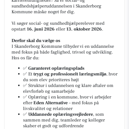
karrieremuligheder? Så er social- og
sundhedshjælperuddannelsen i Skanderborg
Kommune måske noget for dig.
Vi søger social- og sundhedhjælperelever med
opstart
16. juni 2026
eller
13. oktober 2026
.
Derfor skal du vælge os
I Skanderborg Kommune tilbyder vi en uddannelse
med fokus på både faglighed, trivsel og udvikling.
Hos os får du:
✅
Garanteret oplæringsplads
✅ Et
trygt og professionelt læringsmiljø
, hvor
du som elev prioriteres højt
✅ Struktur i uddannelsen og klare aftaler om
elevforløb og samarbejde
✅ Oplæring i en kommune, hvor vi arbejder
efter
Eden Alternative
– med fokus på
livskvalitet og relationer
✅
Uddannede oplæringsvejledere
, som
sammen med dig, teamleder og kolleger
skaber et godt og udfordrende