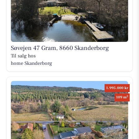
Søvejen 47 Gram, 8660 Skanderborg
Til salg hos
home Skanderborg
1.995.000 kr
2
109 m