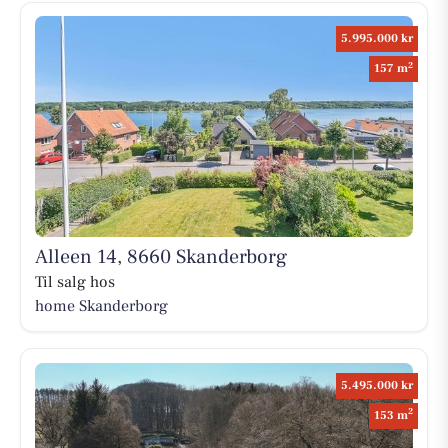
5.995.000 kr
2
157 m
Alleen 14, 8660 Skanderborg
Til salg hos
home Skanderborg
5.495.000 kr
2
153 m