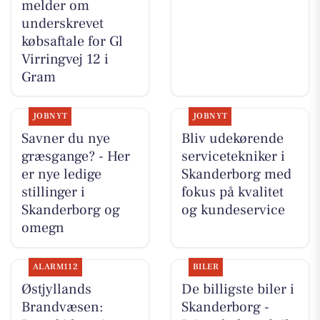
melder om
underskrevet
købsaftale for Gl
Virringvej 12 i
Gram
JOBNYT
JOBNYT
Savner du nye
Bliv udekørende
græsgange? - Her
servicetekniker i
er nye ledige
Skanderborg med
stillinger i
fokus på kvalitet
Skanderborg og
og kundeservice
omegn
ALARM112
BILER
Østjyllands
De billigste biler i
Brandvæsen:
Skanderborg -