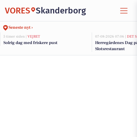
VORES
Skanderborg
Seneste nyt ›
5 timer siden |
VEJRET
07-08-2026 07:06 |
DET 
Solrig dag med friskere pust
Herregårdenes Dag p
Slotsrestaurant