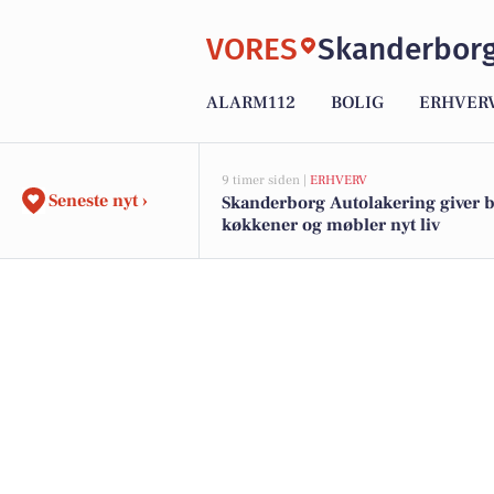
VORES
Skanderbor
ALARM112
BOLIG
ERHVER
9 timer siden |
ERHVERV
Seneste nyt ›
Skanderborg Autolakering giver b
køkkener og møbler nyt liv