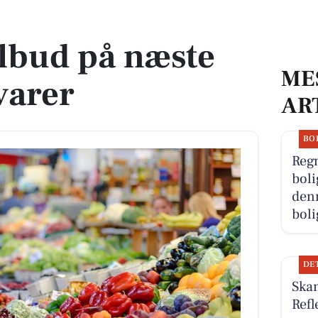
varer
ilbud på næste
ME
varer
AR
BO
Reg
boli
denn
boli
DE
Ska
Refl