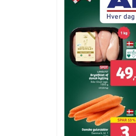
FOA Silkeborg-
Skanderborg
Flere ældre pr. medarbejder
lægger pres på ældreplejen
Antallet af ældre borgere pr.
kommunalt ansat social- og
sundhedsmeda...
Åbn opslaget