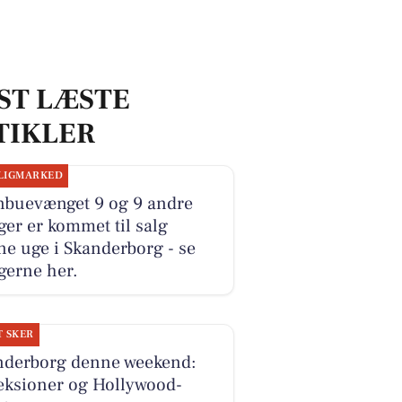
ST LÆSTE
TIKLER
LIGMARKED
nbuevænget 9 og 9 andre
ger er kommet til salg
e uge i Skanderborg - se
gerne her.
T SKER
nderborg denne weekend:
eksioner og Hollywood-