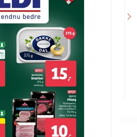
Slagter Byskov
UGENS WEEKENDSTEG 😋🍖 På
fredag kan du få vores lækre dansk
kalveculotte - nok til 5-6 personer.
Pris pr. stk. kun 289,00 k...
Åbn opslaget