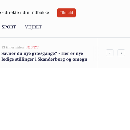
 -
direkte i din indbakke
Tilmeld
SPORT
VEJRET
13 timer siden |
JOBNYT
19 timer siden |
V
‹
›
Savner du nye græsgange? - Her er nye
Sol og frisk 
ledige stillinger i Skanderborg og omegn