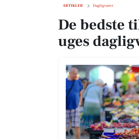
De bedste tilbud på næste uges daglig
ARTIKLER
Dagligvarer
De bedste t
uges daglig