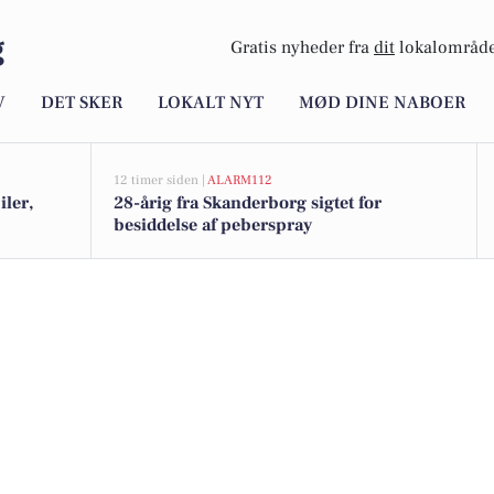
g
Gratis nyheder fra
dit
lokalområde
V
DET SKER
LOKALT NYT
MØD DINE NABOER
12 timer siden |
ALARM112
iler,
28-årig fra Skanderborg sigtet for
besiddelse af peberspray