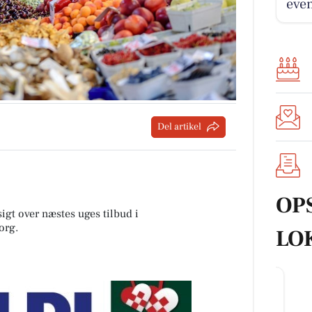
eve
Del artikel
OP
sigt over næstes uges tilbud i
org
.
LO