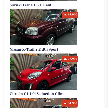
Suzuki Liana 1,6 GL aut.
kr. 24.900
Nissan X-Trail 2,2 dCi Sport
kr. 27.900
Citroën C1 1,0i Seduction Clim
kr. 34.900