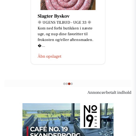
Slagter Byskov
🌞 UGENS TILBUD - UGE 33 🌞
Kom ned forbi butikken i næste
uge, og nup dine favoritter til
frokosten og/eller aftensmaden.
...
Åbn opslaget
Annoncørbetalt indhold