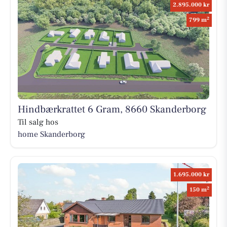
2.895.000 kr
2
799 m
Hindbærkrattet 6 Gram, 8660 Skanderborg
Til salg hos
home Skanderborg
1.695.000 kr
2
150 m