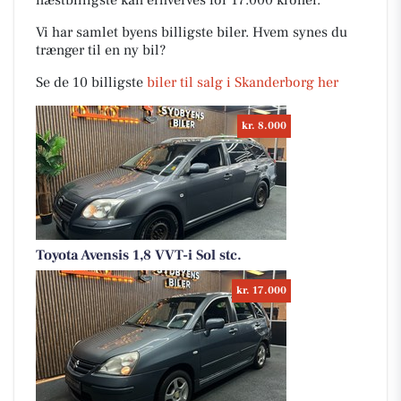
næstbilligste kan erhverves for 17.000 kroner.
Vi har samlet byens billigste biler. Hvem synes du
trænger til en ny bil?
Se de 10 billigste
biler til salg i Skanderborg her
kr. 8.000
Toyota Avensis 1,8 VVT-i Sol stc.
kr. 17.000