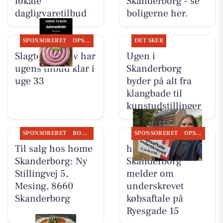
lokale
Skanderborg - se
dagligvaretilbud
boligerne her.
SPONSORERET
OPSLAGSTAVLEN
DET SKER
Slagter Byskov har
Ugen i
ugens tilbud klar i
Skanderborg
uge 33
byder på alt fra
klangbade til
kunstudstillinger
SPONSORERET
BOLIGMARKED
SPONSORERET
OPSLAGSTAVLEN
Til salg hos home
home
Skanderborg: Ny
Skanderborg
Stillingvej 5,
melder om
Mesing, 8660
underskrevet
Skanderborg
købsaftale på
Ryesgade 15