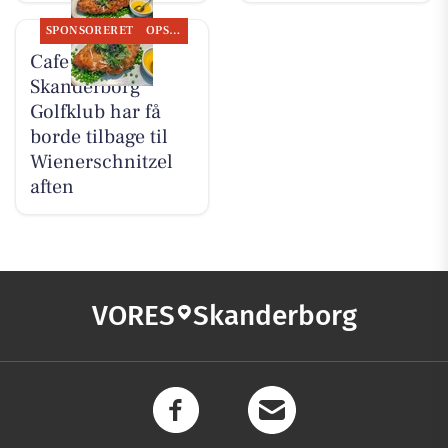
SPONSORERET
OPSLAGSTAVLEN
Cafe No. 19
Skanderborg
Golfklub har få
borde tilbage til
Wienerschnitzel
aften
VORES
Skanderborg