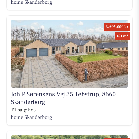
home Skanderborg
3.695.000 kr
2
161 m
Joh P Sørensens Vej 35 Tebstrup, 8660
Skanderborg
Til salg hos
home Skanderborg