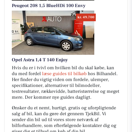
Peugeot 208 1,5 BlueHDi 100 Envy
kr. 49.700
Opel Astra 1,4 T 140 Enjoy
Hvis du er i tvivl om hvilken bil du skal købe, kan
du med fordel
læse guides til bilkøb
hos Bilhandel.
Her finder du vigtig viden om fordele, ulemper,
specifikationer, alternativer til bilmodeller,
testresultater, rækkevidde, batteristørrelse og meget
mere. Der kommer nye guides dagligt.
Ønsker du et nemt, hurtigt, gratis og uforpligtende
salg af bil, kan du gøre det gennem TjekBil. Vi
sender din bil ud til vores store netværk af
bilforhandlere, som efterfølgende kontakter dig og
giver dig et tilbud om køb af din bil.