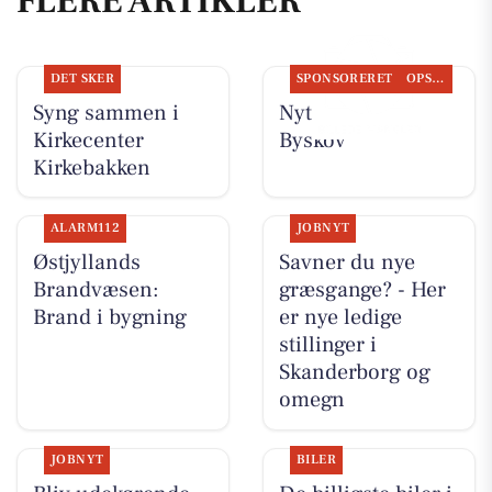
FLERE ARTIKLER
DET SKER
SPONSORERET
OPSLAGSTAVLEN
Syng sammen i
Nyt fra Slagter
Kirkecenter
Byskov
Kirkebakken
ALARM112
JOBNYT
Østjyllands
Savner du nye
Brandvæsen:
græsgange? - Her
Brand i bygning
er nye ledige
stillinger i
Skanderborg og
omegn
JOBNYT
BILER