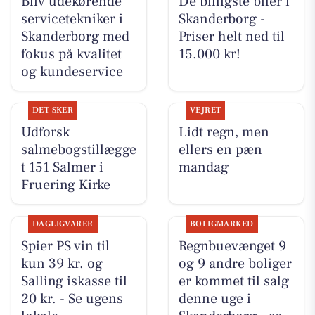
Bliv udekørende
De billigste biler i
servicetekniker i
Skanderborg -
Skanderborg med
Priser helt ned til
fokus på kvalitet
15.000 kr!
og kundeservice
DET SKER
VEJRET
Udforsk
Lidt regn, men
salmebogstillægge
ellers en pæn
t 151 Salmer i
mandag
Fruering Kirke
DAGLIGVARER
BOLIGMARKED
Spier PS vin til
Regnbuevænget 9
kun 39 kr. og
og 9 andre boliger
Salling iskasse til
er kommet til salg
20 kr. - Se ugens
denne uge i