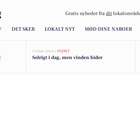
g
Gratis nyheder fra
dit
lokalområde
V
DET SKER
LOKALT NYT
MØD DINE NABOER
5 timer siden |
VEJRET
l
Solrigt i dag, men vinden bider