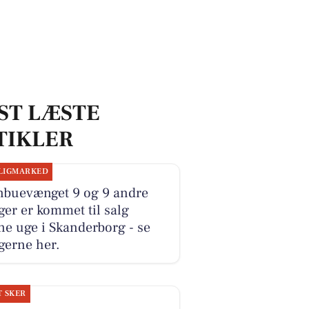
ST LÆSTE
TIKLER
LIGMARKED
nbuevænget 9 og 9 andre
ger er kommet til salg
e uge i Skanderborg - se
gerne her.
T SKER