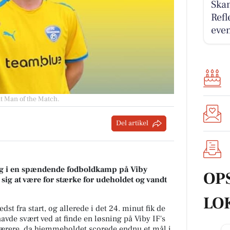
Ska
Refl
eve
nt Man of the Match
.
Del artikel
rg i en spændende fodboldkamp på Viby
OP
sig at være for stærke for udeholdet og vandt
LO
t fra start, og allerede i det 24. minut fik de
avde svært ved at finde en løsning på Viby IF's
sværere, da hjemmeholdet scorede endnu et mål i