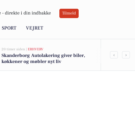
 -
direkte i din indbakke
Tilmeld
SPORT
VEJRET
20 timer siden |
ERHVERV
22 timer siden |
‹
›
Skanderborg Autolakering giver biler,
28-årig fra S
køkkener og møbler nyt liv
besiddelse a