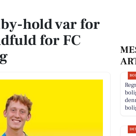
undfuld for FC Skanderborg
iby-hold var for
dfuld for FC
ME
g
AR
BO
Reg
boli
denn
boli
DE