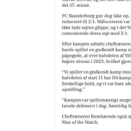
det 57. minut.
FC Skanderborg gav dog ikke op, o
reduceret til 2-1. Målscoreren var
ikke lade sejren glippe, og i det
cementerede deres sejr med 3-1.
Efter kampen udtalte cheftrænere
havde spillet en godkendt kamp 
påpegede, at over halvdelen af Vib
højere niveau i 2023, hvilket gjo
home Skanderborg
“Vi spiller en godkendt kamp imo
🌿 Eksklusiv landejendom på
Emborgvej 42A, 8660 Skander
halvdelen af start 11 har DS-kamp
med enestående udsigt til Mos
forskellige hold, og vi var bare uh
egen skov og fredfyldt natur u
opstilling.”
“Kampen var spillemæssigt meget 
Åbn opslaget
lavede defensivt i dag.
Samtidig ha
Cheftræneren fremhævede også sp
Man of the Match.