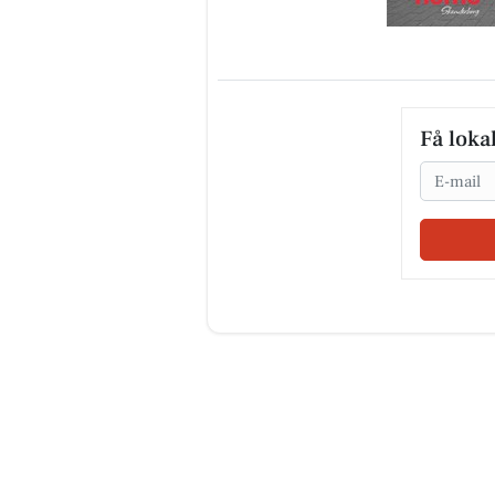
Få loka
Email