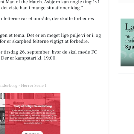
nt Man of the Match. Asbjørn kan nogle ting 1v1
 det viste han i mange situationer idag.”
 felterne var et område, der skulle forbedres
gen et tema. Det er en meget lige pulje vi er i, og
or er skarphed felterne vigtigt at forbedre.
 tirsdag 26. september, hvor de skal møde FC
. Der er kampstart kl. 19:00.
anderborg - Herrer Serie 1