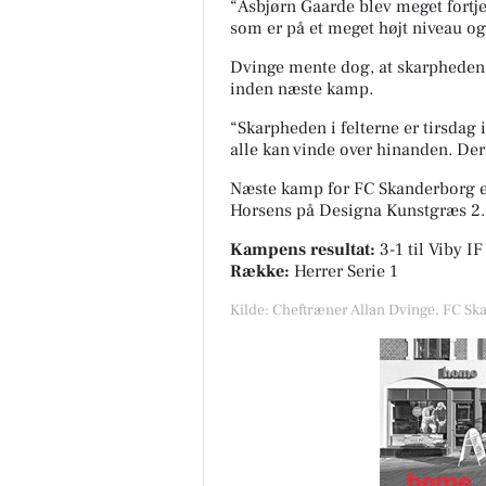
“Asbjørn Gaarde blev meget fortje
som er på et meget højt niveau og
Dvinge mente dog, at skarpheden i
inden næste kamp.
“Skarpheden i felterne er tirsdag i
alle kan vinde over hinanden. Derf
Næste kamp for FC Skanderborg er
Horsens på
Designa Kunstgræs 2
Kampens resultat:
3-1
til Viby IF
Række:
Herrer Serie 1
Kilde: Cheftræner Allan Dvinge, FC Sk