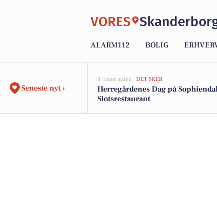
VORES
Skanderbor
ALARM112
BOLIG
ERHVER
3 timer siden |
DET SKER
Seneste nyt ›
Herregårdenes Dag på Sophienda
Slotsrestaurant