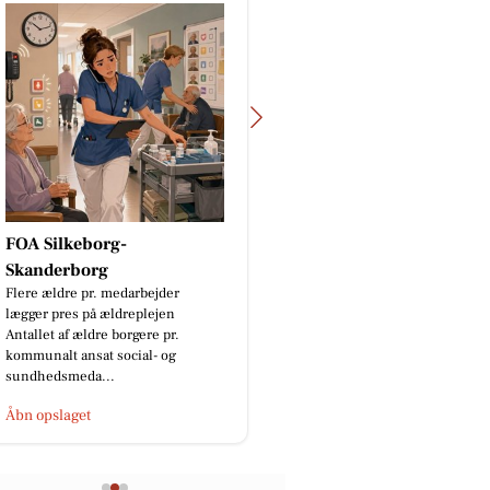
Slagter Byskov
UGENS WEEKENDSTEG 😋🍖 På
fredag kan du få vores lækre dansk
kalveculotte - nok til 5-6 personer.
Pris pr. stk. kun 289,00 k...
Åbn opslaget