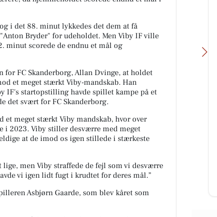
g i det 88. minut lykkedes det dem at få
 "Anton Bryder" for udeholdet. Men Viby IF ville
 92. minut scorede de endnu et mål og
n for FC Skanderborg, Allan Dvinge, at holdet
mod et meget stærkt Viby-mandskab. Han
y IF's startopstilling havde spillet kampe på et
rde det svært for FC Skanderborg.
FOA Silkeborg-
d et meget stærkt Viby mandskab, hvor over
Skanderborg
borg
e i 2023.
Viby stiller desværre med meget
Flere ældre pr. medarbejder
sø,
eldige at de imod os igen stillede i stærkeste
lægger pres på ældreplejen
de...
Antallet af ældre borgere pr.
kommunalt ansat social- og
lige, men Viby straffede de fejl som vi desværre
sundhedsmeda...
vde vi igen lidt fugt i krudtet for deres mål.”
Åbn opslaget
illeren Asbjørn Gaarde, som blev kåret som