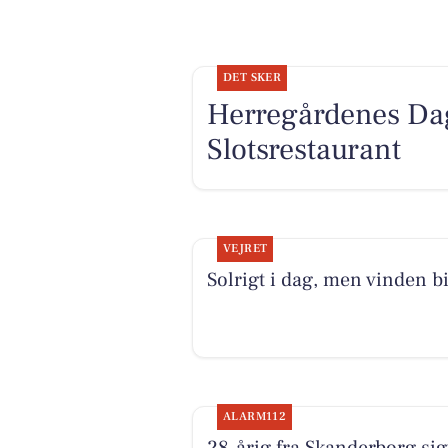
DET SKER
Herregårdenes Da
Slotsrestaurant
VEJRET
Solrigt i dag, men vinden b
ALARM112