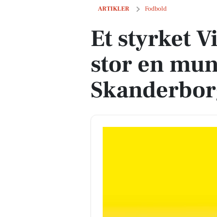
Et styrket Viby-hold var for stor en m
ARTIKLER
Fodbold
Et styrket V
stor en mun
Skanderbor