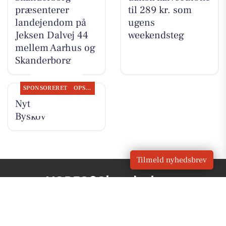
præsenterer
til 289 kr. som
landejendom på
ugens
Jeksen Dalvej 44
weekendsteg
mellem Aarhus og
Skanderborg
SPONSORERET
OPSLAGSTAVLEN
Nyt fra Slagter
Byskov
Tilmeld nyhedsbrev
VORES
Skanderborg