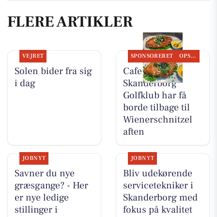
FLERE ARTIKLER
VEJRET
SPONSORERET
OPSLAGSTAVLEN
Solen bider fra sig
Cafe No. 19
i dag
Skanderborg
Golfklub har få
borde tilbage til
Wienerschnitzel
aften
JOBNYT
JOBNYT
Savner du nye
Bliv udekørende
græsgange? - Her
servicetekniker i
er nye ledige
Skanderborg med
stillinger i
fokus på kvalitet