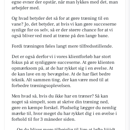
egne evner der opstår, når man lykkes med det, man
arbejder med.
Og hvad betyder det så for at gøre træning til en
vane? Jo, det betyder, at hvis vi kan gøre succeserne
synlige for os selv, så er der større chance for at vi
også bliver ved med at træne på den lange bane.
Fordi træningen føles langt mere tilfredsstillende.
Det er også derfor vi i vores klientforløb har stort
fokus på at synliggøre succeserne. At gøre klienten
opmærksom på, at de har rykket sig i en øvelse. At
de kan lave en ny bevægelse. At de har fået bedre
teknik. Alt sammen ting, der kan være med til at
forbedre træningsoplevelsen.
Men hvad så, hvis du ikke har en træner? Så kan
noget så simpelt, som at skrive din træning ned,
gøre en kæmpe forskel. Pludselig lægger du nemlig
mærke til, hvor meget du har rykket dig i en øvelse i
forhold til for 3 måneder siden.
… Og du bliver mere tilbøjelig til lige at løfte liiiidt