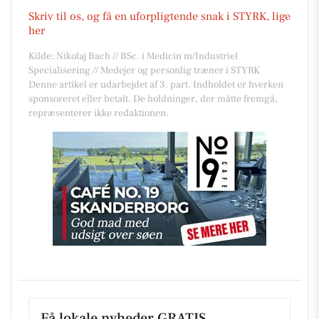
Skriv til os, og få en uforpligtende snak i STYRK, lige
her
Kilde: Nikolaj Bach // BSc. i Medicin m/Industriel
Specialisering // Medejer og personlig træner i STYRK
Denne artikel er udarbejdet af 3. part. Indholdet er hverken
sponsoreret eller betalt. De holdninger, der måtte fremgå,
repræsenterer ikke redaktionen.
Få lokale nyheder GRATIS