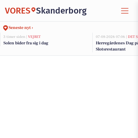
VORES
Skanderborg
Seneste nyt ›
3 timer siden |
VEJRET
07-08-2026 07:06 |
DET 
Solen bider fra sig i dag
Herregårdenes Dag p
Slotsrestaurant