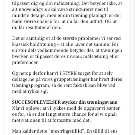
tilpasset dig og din målsætning. Det betyder ikke, at
alt nødvendigvis skal være struktureret ned til
mindste detalje, men er din træning planlagt, er der
både større chance for, at du får den udført, OG at
du får resultater af den.
Det er samtidig et af de største problemer vi ser ved
klassisk holdtræning – at alle laver det samme. For
en stor dels vedkommende betyder det, at træningen
hverken er tilpasset deres niveau, målsætning eller
præferencer.
Og netop derfor har vi i STYRK sørget for at selv
deltagerne på vores gruppetræninger har hvert deres
træningsprogram, så de rent faktisk kan blive ved
med at rykke sig.
SUCCESOPLEVELSER styrker din træningsvane
Når vi oplever at vi lykkes med de opgaver vi sætter
os for, så er der langt større chance for at vi opnår
motivationen til at fortsætte med det.
Man kalder dette ”mestringstillid”. En tillid til ens