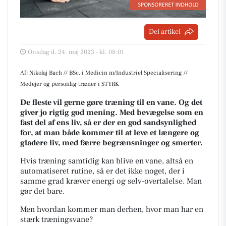
Del artikel
Onsdag d. 24. maj 2023 - kl. 08:01
Af: Nikolaj Bach // BSc. i Medicin m/Industriel Specialisering //
Medejer og personlig træner i STYRK
De fleste vil gerne gøre træning til en vane. Og det
giver jo rigtig god mening. Med bevægelse som en
fast del af ens liv, så er der en god sandsynlighed
for, at man både kommer til at leve et længere og
gladere liv, med færre begrænsninger og smerter.
H
vis træning samtidig kan blive en vane, altså en
automatiseret rutine, så er det ikke noget, der i
samme grad kræver energi og selv-overtalelse. Man
gør det bare.
Men hvordan kommer man derhen, hvor man har en
stærk træningsvane?