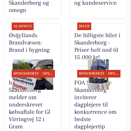
Skanderborg og
og kundeservice
omegn
ALARM112
BILER
Østjyllands
De billigste biler i
Brandvæsen:
Skanderborg -
Brand i bygning
Priser helt ned til
15.000 kr!
SPONSORERET
OPSLAGSTAVLEN
SPONSORERET
OPSLAGSTAVLEN
home
FOA Silkeborg-
Skanderborg
Skanderborg
melder om
inviterer
underskrevet
dagplejere til
købsaftale for Gl
konkurrence om
Virringvej 12 i
bedste
Gram
dagplejertip