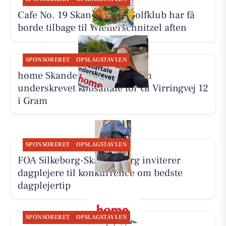
Cafe No. 19 Skanderborg Golfklub har få
borde tilbage til Wienerschnitzel aften
SPONSORERET
OPSLAGSTAVLEN
home Skanderborg melder om
underskrevet købsaftale for Gl Virringvej 12
i Gram
SPONSORERET
OPSLAGSTAVLEN
FOA Silkeborg-Skanderborg inviterer
dagplejere til konkurrence om bedste
dagplejertip
SPONSORERET
OPSLAGSTAVLEN