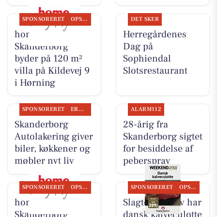
SPONSORERET
OPSLAGSTAVLEN
DET SKER
home
Herregårdenes
Skanderborg
Dag på
byder på 120 m²
Sophiendal
villa på Kildevej 9
Slotsrestaurant
i Hørning
SPONSORERET
ERHVERV
ALARM112
Skanderborg
28-årig fra
Autolakering giver
Skanderborg sigtet
biler, køkkener og
for besiddelse af
møbler nyt liv
peberspray
SPONSORERET
OPSLAGSTAVLEN
SPONSORERET
OPSLAGSTAVLEN
home
Slagter Byskov har
Skanderborg
dansk kalveculotte