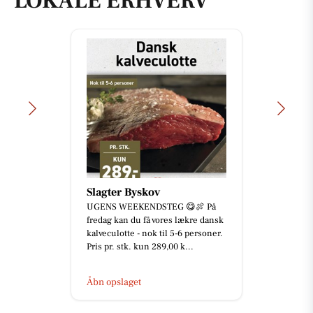
LOKALE ERHVERV
Slagter Byskov
UGENS WEEKENDSTEG 😋🍖 På
fredag kan du få vores lækre dansk
kalveculotte - nok til 5-6 personer.
Pris pr. stk. kun 289,00 k...
Åbn opslaget