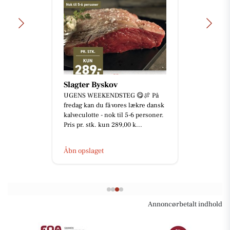
Slagter Byskov
UGENS WEEKENDSTEG 😋🍖 På
fredag kan du få vores lækre dansk
kalveculotte - nok til 5-6 personer.
Pris pr. stk. kun 289,00 k...
Åbn opslaget
Annoncørbetalt indhold