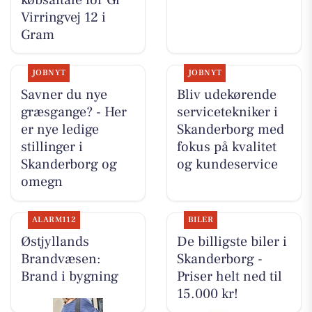
Virringvej 12 i
Gram
JOBNYT
JOBNYT
Savner du nye
Bliv udekørende
græsgange? - Her
servicetekniker i
er nye ledige
Skanderborg med
stillinger i
fokus på kvalitet
Skanderborg og
og kundeservice
omegn
ALARM112
BILER
Østjyllands
De billigste biler i
Brandvæsen:
Skanderborg -
Brand i bygning
Priser helt ned til
15.000 kr!