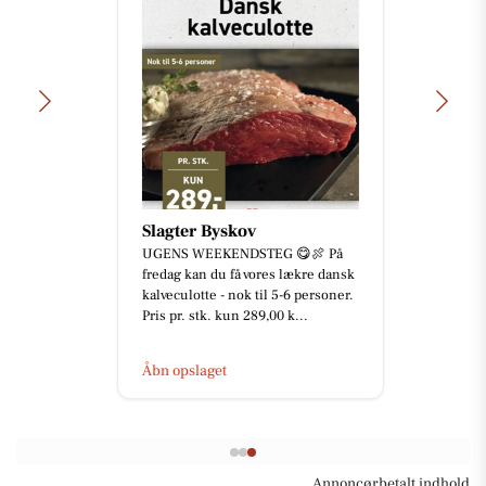
Slagter Byskov
UGENS WEEKENDSTEG 😋🍖 På
fredag kan du få vores lækre dansk
kalveculotte - nok til 5-6 personer.
Pris pr. stk. kun 289,00 k...
Åbn opslaget
Annoncørbetalt indhold