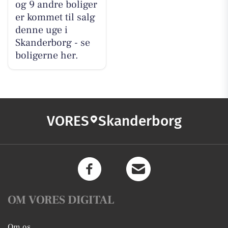
og 9 andre boliger
er kommet til salg
denne uge i
Skanderborg - se
boligerne her.
VORES
Skanderborg
OM VORES DIGITAL
Om os