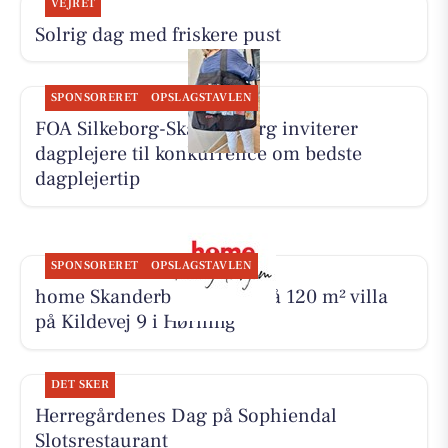
VEJRET
Solrig dag med friskere pust
SPONSORERET
OPSLAGSTAVLEN
FOA Silkeborg-Skanderborg inviterer
dagplejere til konkurrence om bedste
dagplejertip
SPONSORERET
OPSLAGSTAVLEN
home Skanderborg byder på 120 m² villa
på Kildevej 9 i Hørning
DET SKER
Herregårdenes Dag på Sophiendal
Slotsrestaurant