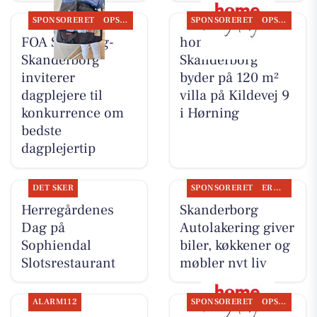
SPONSORERET
OPSLAGSTAVLEN
SPONSORERET
OPSLAGSTAVLEN
FOA Silkeborg-
home
Skanderborg
Skanderborg
inviterer
byder på 120 m²
dagplejere til
villa på Kildevej 9
konkurrence om
i Hørning
bedste
dagplejertip
DET SKER
SPONSORERET
ERHVERV
Herregårdenes
Skanderborg
Dag på
Autolakering giver
Sophiendal
biler, køkkener og
Slotsrestaurant
møbler nyt liv
ALARM112
SPONSORERET
OPSLAGSTAVLEN