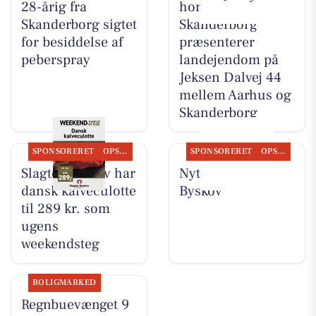
28-årig fra
home
Skanderborg sigtet
Skanderborg
for besiddelse af
præsenterer
peberspray
landejendom på
Jeksen Dalvej 44
mellem Aarhus og
Skanderborg
SPONSORERET
OPSLAGSTAVLEN
SPONSORERET
OPSLAGSTAVLEN
Slagter Byskov har
Nyt fra Slagter
dansk kalveculotte
Byskov
til 289 kr. som
ugens
weekendsteg
BOLIGMARKED
Regnbuevænget 9