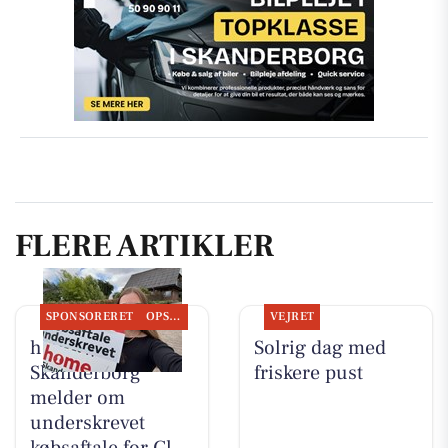
FLERE ARTIKLER
SPONSORERET
OPSLAGSTAVLEN
VEJRET
home
Solrig dag med
Skanderborg
friskere pust
melder om
underskrevet
købsaftale for Gl