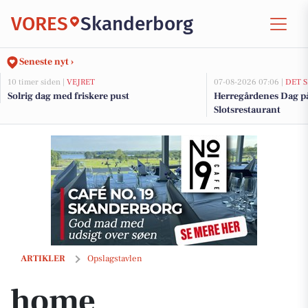
VORES
Skanderborg
Seneste nyt ›
10 timer siden |
VEJRET
07-08-2026 07:06 |
DET 
Solrig dag med friskere pust
Herregårdenes Dag p
Slotsrestaurant
home Skanderborg melder om underskrevet købsaftale på Lyngvej 8 i
ARTIKLER
Opslagstavlen
home