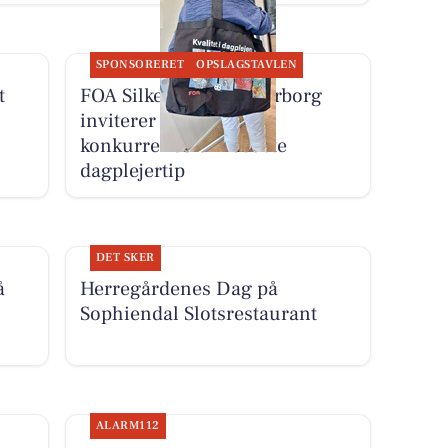
SPONSORERET
OPSLAGSTAVLEN
t
FOA Silkeborg-Skanderborg
inviterer dagplejere til
konkurrence om bedste
dagplejertip
DET SKER
å
Herregårdenes Dag på
Sophiendal Slotsrestaurant
ALARM112