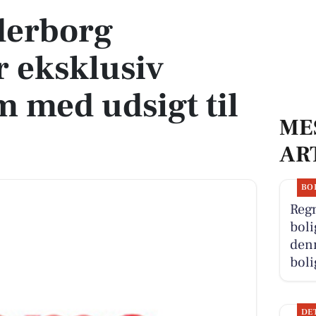
derborg
 eksklusiv
 med udsigt til
ME
AR
BO
Reg
boli
denn
boli
DE