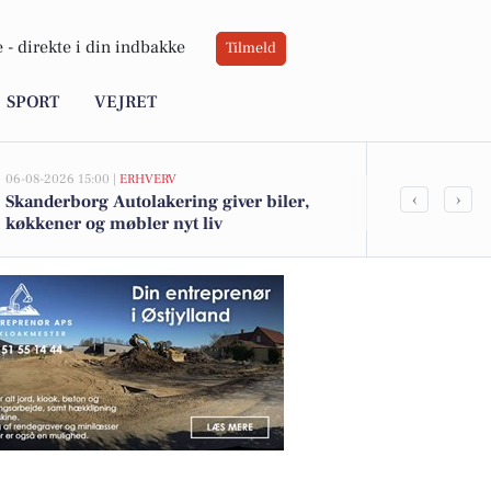
 -
direkte i din indbakke
Tilmeld
SPORT
VEJRET
06-08-2026 15:00 |
ERHVERV
06-08-2026 12:20
‹
›
Skanderborg Autolakering giver biler,
28-årig fra S
køkkener og møbler nyt liv
besiddelse a