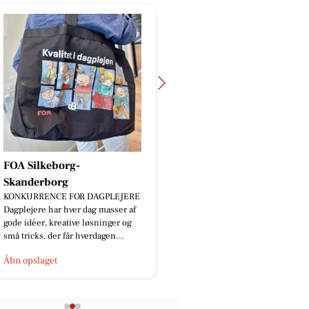
Slagter Byskov
UGENS WEEKENDSTEG 😋🍖 På
fredag kan du få vores lækre dansk
kalveculotte - nok til 5-6 personer.
Pris pr. stk. kun 289,00 k...
Åbn opslaget