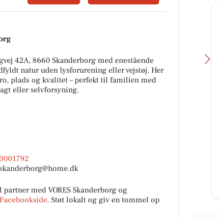
org
gvej 42A, 8660 Skanderborg med enestående
dfyldt natur uden lysforurening eller vejstøj. Her
o, plads og kvalitet – perfekt til familien med
gt eller selvforsyning.
FOA Silkeborg-
i kan
Skanderborg
 er
KONKURRENCE FOR DAGPLEJERE
 Gl
Dagplejere har hver dag masser af
70001792
gode idéer, kreative løsninger og
| skanderborg@home.dk
små tricks, der får hverdagen...
Åbn opslaget
 partner med VORES Skanderborg og
Facebookside
. Støt lokalt og giv en tommel op