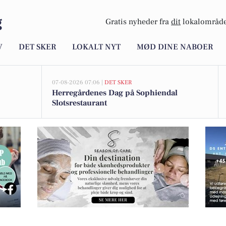
g
Gratis nyheder fra
dit
lokalområde
V
DET SKER
LOKALT NYT
MØD DINE NABOER
07-08-2026 07:06 |
DET SKER
Herregårdenes Dag på Sophiendal
Slotsrestaurant
siv landejendom med udsigt til Mossø