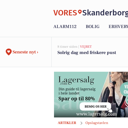
VORES
Skanderbor
ALARM112
BOLIG
ERHVER
8 timer siden |
VEJRET
Seneste nyt ›
Solrig dag med friskere pust
home Skanderborg præsenterer eksklu
ARTIKLER
Opslagstavlen