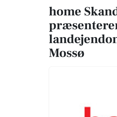
home Skan
præsenterer
landejendom
Mossø