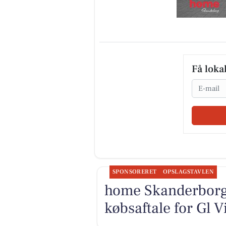
Få loka
Email
SPONSORERET
OPSLAGSTAVLEN
home Skanderborg
købsaftale for Gl V