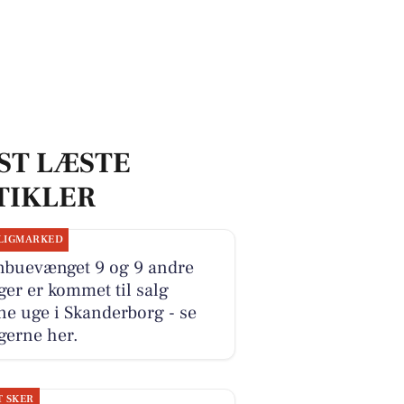
ST LÆSTE
TIKLER
LIGMARKED
nbuevænget 9 og 9 andre
ger er kommet til salg
e uge i Skanderborg - se
gerne her.
T SKER