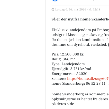
Lørdag d. 16. maj 2026 - kl. 12:18
Så er der nyt fra home Skanderb
Eksklusiv landejendom på Embor
udsigt til Mossø, egen skov og fre
får du en sjælden kombination af r
drømme om dyrehold, værksted, ja
Pris: 12.500.000 kr.
home Skanderborg
Bolig: 366 m²
// Købsaftale underskrevet // V
Type: Landejendom
med glæde meddele, at der nu
Ejerudgift: 3.751 kr./md.
en underskrevet købsaftale for
Energimærke: A2020
Virringvej 12 i Gram ...
Se mere:
https://home.dk/sag/60
home Skanderborg: 86 52 28 11 
Åbn opslaget
home Skanderborg er kommerciel
oplysningerne er hentet fra deres
på deres side.