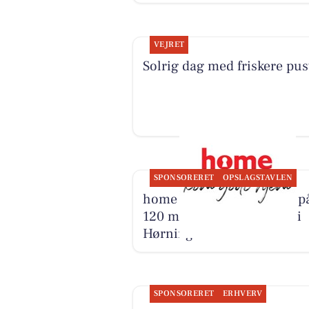
VEJRET
Solrig dag med friskere pus
SPONSORERET
OPSLAGSTAVLEN
home Skanderborg byder p
120 m² villa på Kildevej 9 i
Hørning
SPONSORERET
ERHVERV