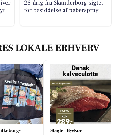
iver
28-årig fra Skanderborg sigtet
yt
for besiddelse af peberspray
RES LOKALE ERHVERV
ilkeborg-
Slagter Byskov