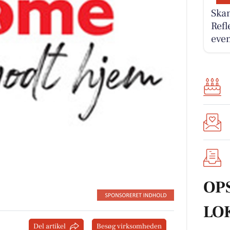
Ska
Refl
eve
OP
LO
Del artikel
Besøg virksomheden