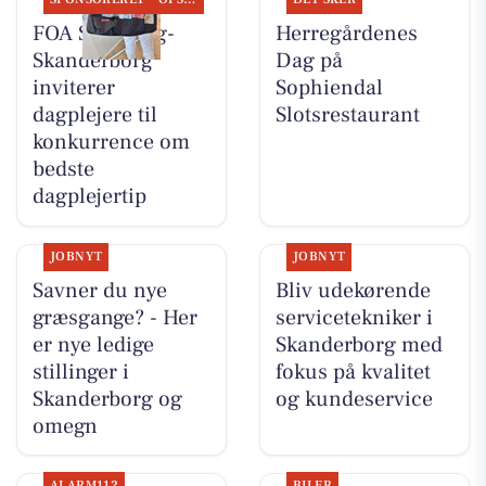
FOA Silkeborg-
Herregårdenes
Skanderborg
Dag på
inviterer
Sophiendal
dagplejere til
Slotsrestaurant
konkurrence om
bedste
dagplejertip
JOBNYT
JOBNYT
Savner du nye
Bliv udekørende
græsgange? - Her
servicetekniker i
er nye ledige
Skanderborg med
stillinger i
fokus på kvalitet
Skanderborg og
og kundeservice
omegn
ALARM112
BILER