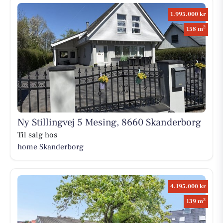
1.995.000 kr
2
158 m
Ny Stillingvej 5 Mesing, 8660 Skanderborg
Til salg hos
home Skanderborg
4.195.000 kr
2
139 m