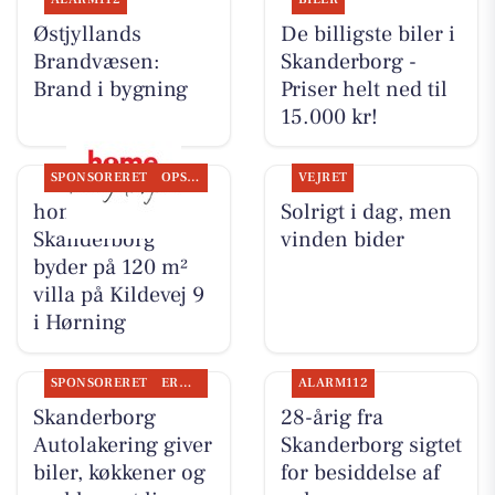
Østjyllands
De billigste biler i
Brandvæsen:
Skanderborg -
Brand i bygning
Priser helt ned til
15.000 kr!
SPONSORERET
OPSLAGSTAVLEN
VEJRET
home
Solrigt i dag, men
Skanderborg
vinden bider
byder på 120 m²
villa på Kildevej 9
i Hørning
SPONSORERET
ERHVERV
ALARM112
Skanderborg
28-årig fra
Autolakering giver
Skanderborg sigtet
biler, køkkener og
for besiddelse af