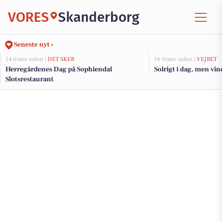
VORES
Skanderborg
Seneste nyt ›
14 timer siden |
DET SKER
16 timer siden |
VEJRET
Herregårdenes Dag på Sophiendal
Solrigt i dag, men vi
Slotsrestaurant