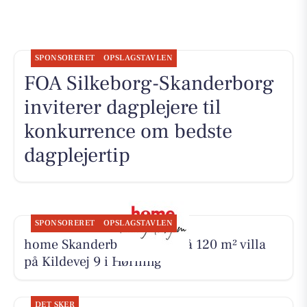
SPONSORERET
OPSLAGSTAVLEN
FOA Silkeborg-Skanderborg
inviterer dagplejere til
konkurrence om bedste
dagplejertip
SPONSORERET
OPSLAGSTAVLEN
home Skanderborg byder på 120 m² villa
på Kildevej 9 i Hørning
DET SKER