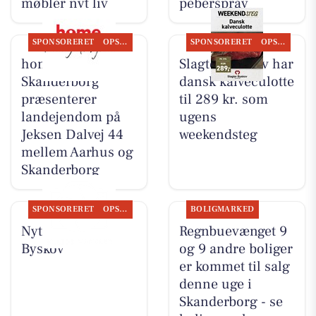
møbler nyt liv
peberspray
SPONSORERET
OPSLAGSTAVLEN
SPONSORERET
OPSLAGSTAVLEN
home
Slagter Byskov har
Skanderborg
dansk kalveculotte
præsenterer
til 289 kr. som
landejendom på
ugens
Jeksen Dalvej 44
weekendsteg
mellem Aarhus og
Skanderborg
SPONSORERET
OPSLAGSTAVLEN
BOLIGMARKED
Nyt fra Slagter
Regnbuevænget 9
Byskov
og 9 andre boliger
er kommet til salg
denne uge i
Skanderborg - se