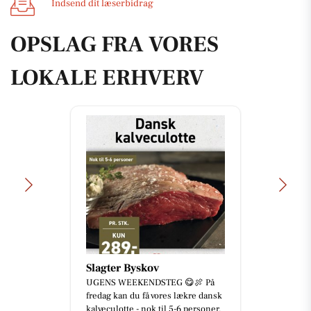
Indsend dit læserbidrag
OPSLAG FRA VORES
LOKALE ERHVERV
Slagter Byskov
UGENS WEEKENDSTEG 😋🍖 På
fredag kan du få vores lækre dansk
kalveculotte - nok til 5-6 personer.