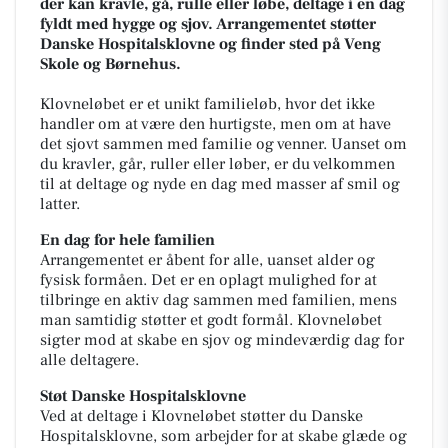
der kan kravle, gå, rulle eller løbe, deltage i en dag
fyldt med hygge og sjov. Arrangementet støtter
Danske Hospitalsklovne og finder sted på Veng
Skole og Børnehus.
Klovneløbet er et unikt familieløb, hvor det ikke
handler om at være den hurtigste, men om at have
det sjovt sammen med familie og venner. Uanset om
du kravler, går, ruller eller løber, er du velkommen
til at deltage og nyde en dag med masser af smil og
latter.
En dag for hele familien
Arrangementet er åbent for alle, uanset alder og
fysisk formåen. Det er en oplagt mulighed for at
tilbringe en aktiv dag sammen med familien, mens
man samtidig støtter et godt formål. Klovneløbet
sigter mod at skabe en sjov og mindeværdig dag for
alle deltagere.
Støt Danske Hospitalsklovne
Ved at deltage i Klovneløbet støtter du Danske
Hospitalsklovne, som arbejder for at skabe glæde og