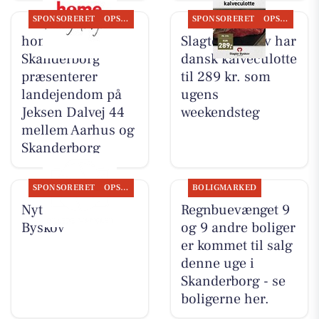
SPONSORERET
OPSLAGSTAVLEN
SPONSORERET
OPSLAGSTAVLEN
home
Slagter Byskov har
Skanderborg
dansk kalveculotte
præsenterer
til 289 kr. som
landejendom på
ugens
Jeksen Dalvej 44
weekendsteg
mellem Aarhus og
Skanderborg
SPONSORERET
OPSLAGSTAVLEN
BOLIGMARKED
Nyt fra Slagter
Regnbuevænget 9
Byskov
og 9 andre boliger
er kommet til salg
denne uge i
Skanderborg - se
boligerne her.