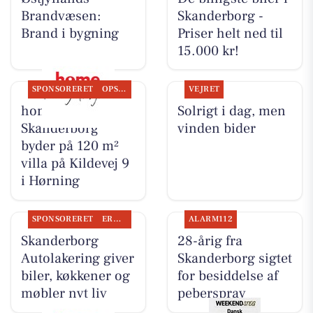
Brandvæsen:
Skanderborg -
Brand i bygning
Priser helt ned til
15.000 kr!
SPONSORERET
OPSLAGSTAVLEN
VEJRET
home
Solrigt i dag, men
Skanderborg
vinden bider
byder på 120 m²
villa på Kildevej 9
i Hørning
SPONSORERET
ERHVERV
ALARM112
Skanderborg
28-årig fra
Autolakering giver
Skanderborg sigtet
biler, køkkener og
for besiddelse af
møbler nyt liv
peberspray