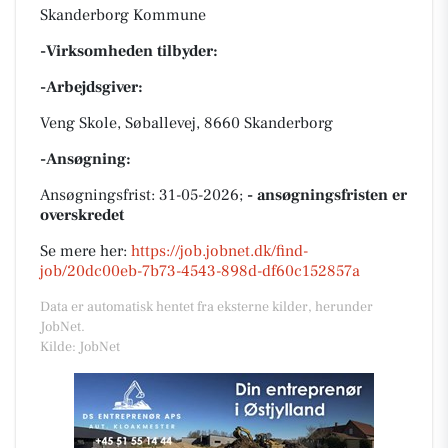
Skanderborg Kommune
-Virksomheden tilbyder:
-Arbejdsgiver:
Veng Skole, Søballevej, 8660 Skanderborg
-Ansøgning:
Ansøgningsfrist: 31-05-2026;
- ansøgningsfristen er
overskredet
Se mere her:
https://job.jobnet.dk/find-
job/20dc00eb-7b73-4543-898d-df60c152857a
Data er automatisk hentet fra eksterne kilder, herunder
JobNet.
Kilde: JobNet