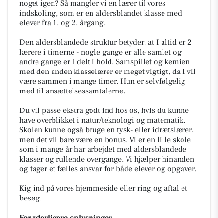
noget igen? Så mangler vi en lærer til vores
indskoling, som er en aldersblandet klasse med
elever fra 1. og 2. årgang.
Den aldersblandede struktur betyder, at I altid er 2
lærere i timerne - nogle gange er alle samlet og
andre gange er I delt i hold. Samspillet og kemien
med den anden klasselærer er meget vigtigt, da I vil
være sammen i mange timer. Hun er selvfølgelig
med til ansættelsessamtalerne.
Du vil passe ekstra godt ind hos os, hvis du kunne
have overblikket i natur/teknologi og matematik.
Skolen kunne også bruge en tysk- eller idrætslærer,
men det vil bare være en bonus. Vi er en lille skole
som i mange år har arbejdet med aldersblandede
klasser og rullende overgange. Vi hjælper hinanden
og tager et fælles ansvar for både elever og opgaver.
Kig ind på vores hjemmeside eller ring og aftal et
besøg.
For yderligere oplysninger