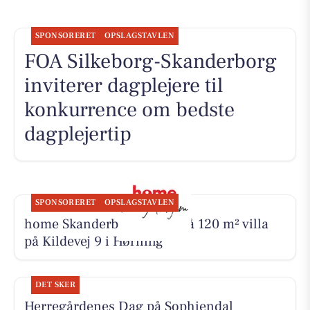
SPONSORERET
OPSLAGSTAVLEN
FOA Silkeborg-Skanderborg
inviterer dagplejere til
konkurrence om bedste
dagplejertip
SPONSORERET
OPSLAGSTAVLEN
home Skanderborg byder på 120 m² villa
på Kildevej 9 i Hørning
DET SKER
Herregårdenes Dag på Sophiendal