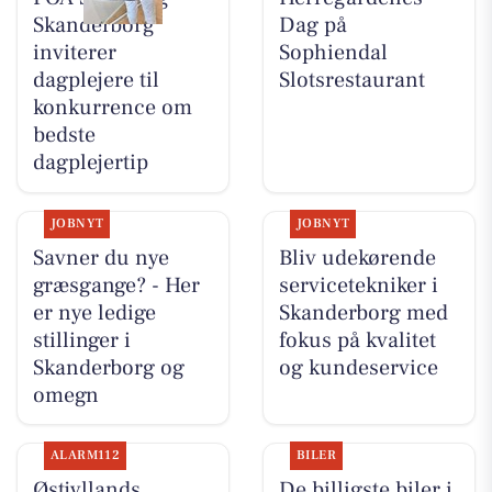
Skanderborg
Dag på
inviterer
Sophiendal
dagplejere til
Slotsrestaurant
konkurrence om
bedste
dagplejertip
JOBNYT
JOBNYT
Savner du nye
Bliv udekørende
græsgange? - Her
servicetekniker i
er nye ledige
Skanderborg med
stillinger i
fokus på kvalitet
Skanderborg og
og kundeservice
omegn
ALARM112
BILER
Østjyllands
De billigste biler i