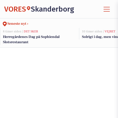
VORES
Skanderborg
Seneste nyt ›
8 timer siden |
DET SKER
10 timer siden |
VEJRET
Herregårdenes Dag på Sophiendal
Solrigt i dag, men vi
Slotsrestaurant