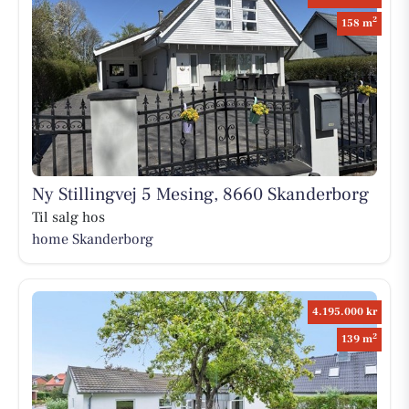
2
158 m
Ny Stillingvej 5 Mesing, 8660 Skanderborg
Til salg hos
home Skanderborg
4.195.000 kr
2
139 m