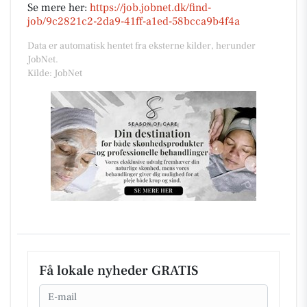
Se mere her:
https://job.jobnet.dk/find-
job/9c2821c2-2da9-41ff-a1ed-58bcca9b4f4a
Data er automatisk hentet fra eksterne kilder, herunder
JobNet.
Kilde: JobNet
Få lokale nyheder GRATIS
Email