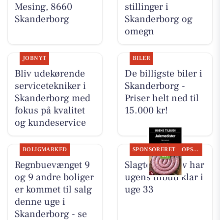
Mesing, 8660
stillinger i
Skanderborg
Skanderborg og
omegn
JOBNYT
BILER
Bliv udekørende
De billigste biler i
servicetekniker i
Skanderborg -
Skanderborg med
Priser helt ned til
fokus på kvalitet
15.000 kr!
og kundeservice
BOLIGMARKED
SPONSORERET
OPSLAGSTAVLEN
Regnbuevænget 9
Slagter Byskov har
og 9 andre boliger
ugens tilbud klar i
er kommet til salg
uge 33
denne uge i
Skanderborg - se