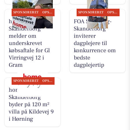
SPONSORERET
OPSLAGSTAVLEN
SPONSORERET
OPSLAGSTAVLEN
home
FOA Silkeborg-
Skanderborg
Skanderborg
melder om
inviterer
underskrevet
dagplejere til
købsaftale for Gl
konkurrence om
Virringvej 12 i
bedste
Gram
dagplejertip
SPONSORERET
OPSLAGSTAVLEN
home
Skanderborg
byder på 120 m²
villa på Kildevej 9
i Hørning