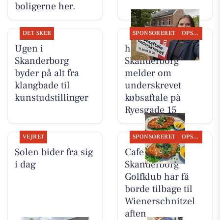
boligerne her.
DET SKER
SPONSORERET
OPSLAGSTAVLEN
Ugen i
home
Skanderborg
Skanderborg
byder på alt fra
melder om
klangbade til
underskrevet
kunstudstillinger
købsaftale på
Ryesgade 15
VEJRET
SPONSORERET
OPSLAGSTAVLEN
Solen bider fra sig
Cafe No. 19
i dag
Skanderborg
Golfklub har få
borde tilbage til
Wienerschnitzel
aften