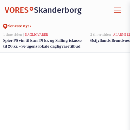
VORES
Skanderborg
Seneste nyt ›
1 time siden |
DAGLIGVARER
2 timer siden |
ALARM11
Spier PS vin til kun 39 kr. og Salling iskasse
Østjyllands Brandvæs
til 20 kr. - Se ugens lokale dagligvaretilbud