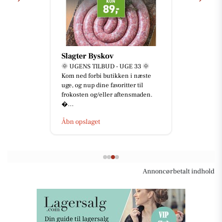
Slagter Byskov
🌞 UGENS TILBUD - UGE 33 🌞
Kom ned forbi butikken i næste
uge, og nup dine favoritter til
frokosten og/eller aftensmaden.
...
Åbn opslaget
Annoncørbetalt indhold