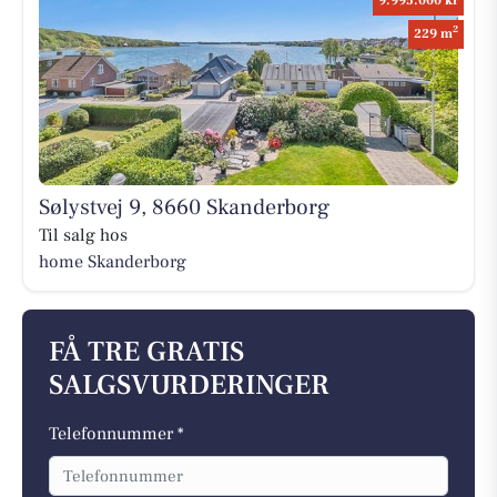
9.995.000 kr
2
229 m
Sølystvej 9, 8660 Skanderborg
Til salg hos
home Skanderborg
FÅ TRE GRATIS
SALGSVURDERINGER
Telefonnummer *