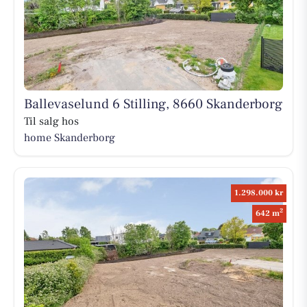
Ballevaselund 6 Stilling, 8660 Skanderborg
Til salg hos
home Skanderborg
1.298.000 kr
2
642 m