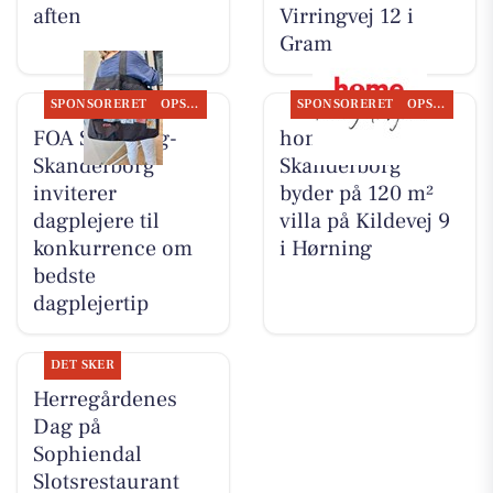
aften
Virringvej 12 i
Gram
SPONSORERET
OPSLAGSTAVLEN
SPONSORERET
OPSLAGSTAVLEN
FOA Silkeborg-
home
Skanderborg
Skanderborg
inviterer
byder på 120 m²
dagplejere til
villa på Kildevej 9
konkurrence om
i Hørning
bedste
dagplejertip
DET SKER
Herregårdenes
Dag på
Sophiendal
Slotsrestaurant