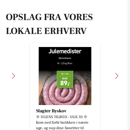
OPSLAG FRA VORES
LOKALE ERHVERV
Slagter Byskov
🌞 UGENS TILBUD - UGE 33 🌞
Kom ned forbi butikken i næste
uge, og nup dine favoritter til