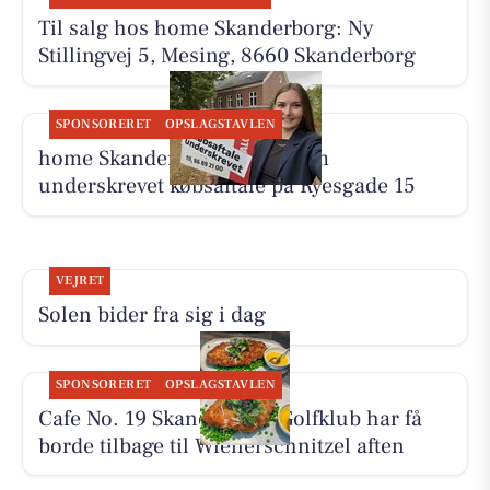
Til salg hos home Skanderborg: Ny
Stillingvej 5, Mesing, 8660 Skanderborg
SPONSORERET
OPSLAGSTAVLEN
home Skanderborg melder om
underskrevet købsaftale på Ryesgade 15
VEJRET
Solen bider fra sig i dag
SPONSORERET
OPSLAGSTAVLEN
Cafe No. 19 Skanderborg Golfklub har få
borde tilbage til Wienerschnitzel aften