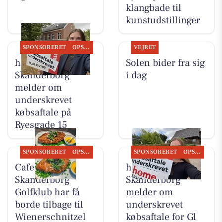
klangbade til
kunstudstillinger
SPONSORERET
OPSLAGSTAVLEN
VEJRET
home
Solen bider fra sig
Skanderborg
i dag
melder om
underskrevet
købsaftale på
Ryesgade 15
SPONSORERET
OPSLAGSTAVLEN
SPONSORERET
OPSLAGSTAVLEN
Cafe No. 19
home
Skanderborg
Skanderborg
Golfklub har få
melder om
borde tilbage til
underskrevet
Wienerschnitzel
købsaftale for Gl