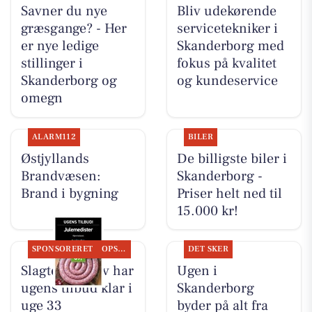
Savner du nye
Bliv udekørende
græsgange? - Her
servicetekniker i
er nye ledige
Skanderborg med
stillinger i
fokus på kvalitet
Skanderborg og
og kundeservice
omegn
ALARM112
BILER
Østjyllands
De billigste biler i
Brandvæsen:
Skanderborg -
Brand i bygning
Priser helt ned til
15.000 kr!
SPONSORERET
OPSLAGSTAVLEN
DET SKER
Slagter Byskov har
Ugen i
ugens tilbud klar i
Skanderborg
uge 33
byder på alt fra