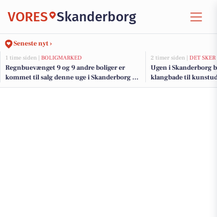
VORES
Skanderborg
Seneste nyt ›
1 time siden |
BOLIGMARKED
2 timer siden |
DET SKER
Regnbuevænget 9 og 9 andre boliger er
Ugen i Skanderborg by
kommet til salg denne uge i Skanderborg -
klangbade til kunstud
se boligerne her.