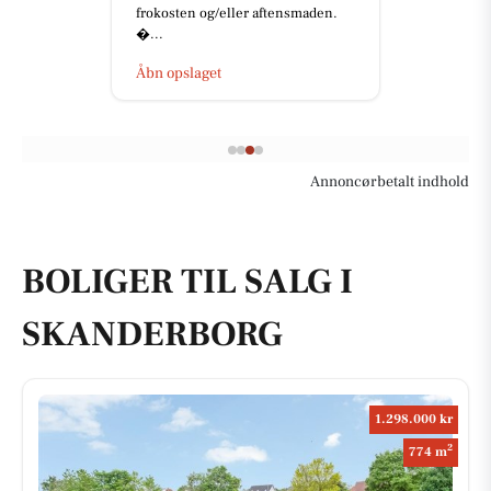
frokosten og/eller aftensmaden.
...
Åbn opslaget
Annoncørbetalt indhold
BOLIGER TIL SALG I
SKANDERBORG
1.298.000 kr
2
774 m