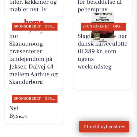
biler, køkkener og
for besiddelse af
møbler nyt liv
peberspray
SPONSORERET
OPSLAGSTAVLEN
SPONSORERET
OPSLAGSTAVLEN
home
Slagter Byskov har
Skanderborg
dansk kalveculotte
præsenterer
til 289 kr. som
landejendom på
ugens
Jeksen Dalvej 44
weekendsteg
mellem Aarhus og
Skanderborg
SPONSORERET
OPSLAGSTAVLEN
Nyt fra Slagter
Byskov
Tilmeld nyhedsbrev