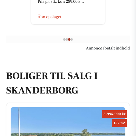
Pris pr. stk. kun 289,00 k...
Åbn opslaget
Annoncørbetalt indhold
BOLIGER TIL SALG I
SKANDERBORG
5.995.000 kr
2
157 m