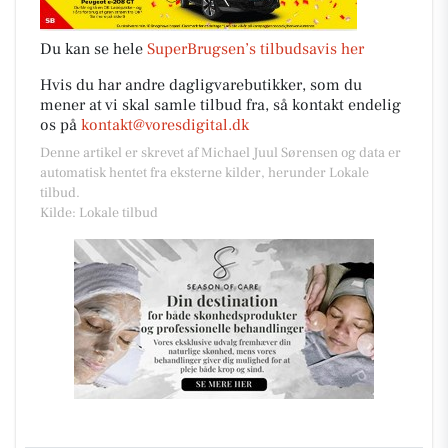
Du kan se hele
SuperBrugsen’s tilbudsavis her
Hvis du har andre dagligvarebutikker, som du
mener at vi skal samle tilbud fra, så kontakt endelig
os på
kontakt@voresdigital.dk
Denne artikel er skrevet af Michael Juul Sørensen og data er
automatisk hentet fra eksterne kilder, herunder Lokale
tilbud.
Kilde: Lokale tilbud