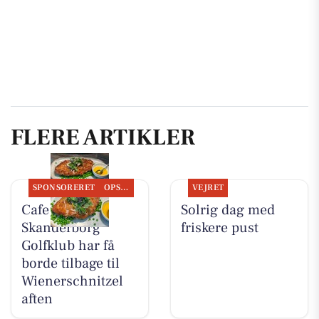
FLERE ARTIKLER
SPONSORERET
OPSLAGSTAVLEN
VEJRET
Cafe No. 19
Solrig dag med
Skanderborg
friskere pust
Golfklub har få
borde tilbage til
Wienerschnitzel
aften