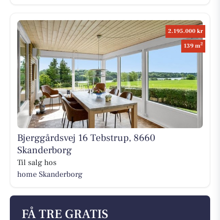
2.195.000 kr
2
139 m
Bjerggårdsvej 16 Tebstrup, 8660
Skanderborg
Til salg hos
home Skanderborg
FÅ TRE GRATIS