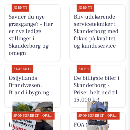
JOBNYT
JOBNYT
Savner du nye
Bliv udekørende
græsgange? - Her
servicetekniker i
er nye ledige
Skanderborg med
stillinger i
fokus på kvalitet
Skanderborg og
og kundeservice
omegn
ALARM112
BILER
Østjyllands
De billigste biler i
Brandvæsen:
Skanderborg -
Brand i bygning
Priser helt ned til
15.000 kr!
SPONSORERET
OPSLAGSTAVLEN
SPONSORERET
OPSLAGSTAVLEN
home
FOA Silkeborg-