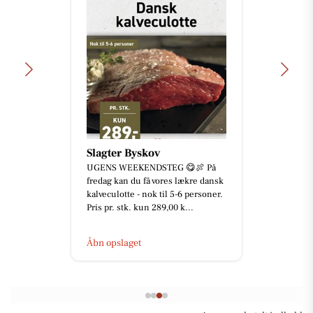
Slagter Byskov
UGENS WEEKENDSTEG 😋🍖 På
fredag kan du få vores lækre dansk
kalveculotte - nok til 5-6 personer.
Pris pr. stk. kun 289,00 k...
Åbn opslaget