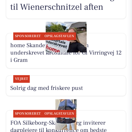
til Wienerschnitzel aften
SPONSORERET
OPSLAGSTAVLEN
home Skanderborg melder om
underskrevet købsaftale for Gl Virringvej 12
i Gram
VEJRET
Solrig dag med friskere pust
SPONSORERET
OPSLAGSTAVLEN
FOA Silkeborg-Skanderborg inviterer
dagplejere til konkurrence om bedste