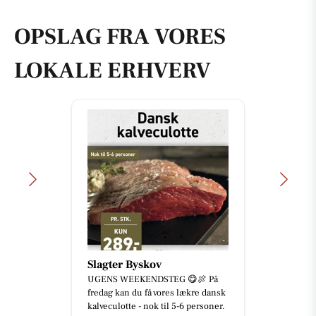
OPSLAG FRA VORES
LOKALE ERHVERV
Slagter Byskov
UGENS WEEKENDSTEG 😋🍖 På
fredag kan du få vores lækre dansk
kalveculotte - nok til 5-6 personer.