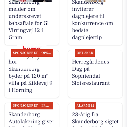
Skanderborg
Skanderborg
melder om
inviterer
underskrevet
dagplejere til
købsaftale for Gl
konkurrence om
Virringvej 12 i
bedste
Gram
dagplejertip
SPONSORERET
OPSLAGSTAVLEN
DET SKER
home
Herregårdenes
Skanderborg
Dag på
byder på 120 m²
Sophiendal
villa på Kildevej 9
Slotsrestaurant
i Hørning
SPONSORERET
ERHVERV
ALARM112
Skanderborg
28-årig fra
Autolakering giver
Skanderborg sigtet