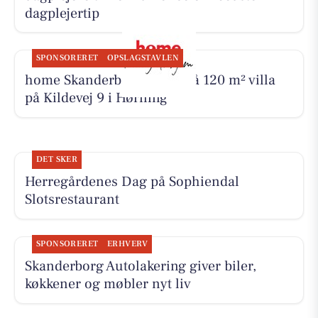
dagplejertip
SPONSORERET
OPSLAGSTAVLEN
home Skanderborg byder på 120 m² villa
på Kildevej 9 i Hørning
DET SKER
Herregårdenes Dag på Sophiendal
Slotsrestaurant
SPONSORERET
ERHVERV
Skanderborg Autolakering giver biler,
køkkener og møbler nyt liv