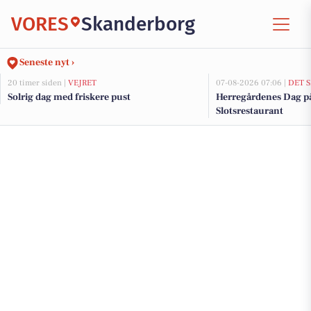
VORES
Skanderborg
Seneste nyt ›
20 timer siden |
VEJRET
07-08-2026 07:06 |
DET 
Solrig dag med friskere pust
Herregårdenes Dag p
Slotsrestaurant