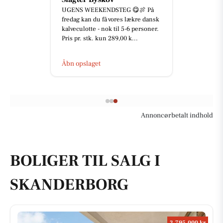
UGENS WEEKENDSTEG 😋🍖 På
fredag kan du få vores lækre dansk
kalveculotte - nok til 5-6 personer.
Pris pr. stk. kun 289,00 k...
Åbn opslaget
Annoncørbetalt indhold
BOLIGER TIL SALG I
SKANDERBORG
3.795.000 kr