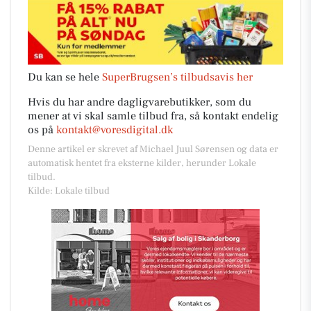
Du kan se hele
SuperBrugsen’s tilbudsavis her
Hvis du har andre dagligvarebutikker, som du
mener at vi skal samle tilbud fra, så kontakt endelig
os på
kontakt@voresdigital.dk
Denne artikel er skrevet af Michael Juul Sørensen og data er
automatisk hentet fra eksterne kilder, herunder Lokale
tilbud.
Kilde: Lokale tilbud