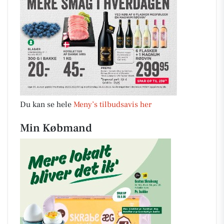
Du kan se hele
Meny’s tilbudsavis her
Min Købmand