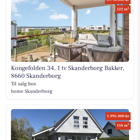
2
122 m
Kongefolden 34, 1 tv Skanderborg Bakker,
8660 Skanderborg
Til salg hos
home Skanderborg
1.995.000 kr
2
158 m