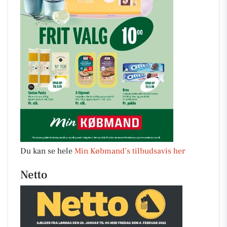
Du kan se hele
Min Købmand’s tilbudsavis her
Netto