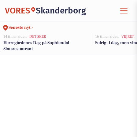
VORES
Skanderborg
Seneste nyt ›
14 timer siden |
DET SKER
16 timer siden |
VEJRET
Herregårdenes Dag på Sophiendal
Solrigt i dag, men vi
Slotsrestaurant