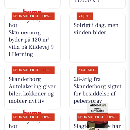
15.000 kr!
SPONSORERET
OPSLAGSTAVLEN
VEJRET
home
Solrigt i dag, men
Skanderborg
vinden bider
byder på 120 m²
villa på Kildevej 9
i Hørning
SPONSORERET
ERHVERV
ALARM112
Skanderborg
28-årig fra
Autolakering giver
Skanderborg sigtet
biler, køkkener og
for besiddelse af
møbler nyt liv
peberspray
SPONSORERET
OPSLAGSTAVLEN
SPONSORERET
OPSLAGSTAVLEN
home
Slagter Byskov har