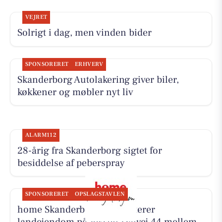
VEJRET
Solrigt i dag, men vinden bider
SPONSORERET
ERHVERV
Skanderborg Autolakering giver biler,
køkkener og møbler nyt liv
ALARM112
28-årig fra Skanderborg sigtet for
besiddelse af peberspray
SPONSORERET
OPSLAGSTAVLEN
home Skanderborg præsenterer
landejendom på Jeksen Dalvej 44 mellem