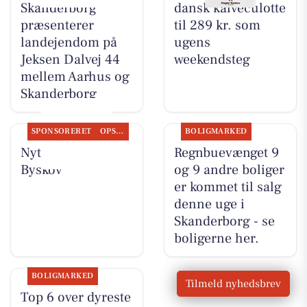
Skanderborg
dansk kalveculotte
præsenterer
til 289 kr. som
landejendom på
ugens
Jeksen Dalvej 44
weekendsteg
mellem Aarhus og
Skanderborg
SPONSORERET
OPSLAGSTAVLEN
BOLIGMARKED
Nyt fra Slagter
Regnbuevænget 9
Byskov
og 9 andre boliger
er kommet til salg
denne uge i
Skanderborg - se
boligerne her.
BOLIGMARKED
Tilmeld nyhedsbrev
Top 6 over dyreste