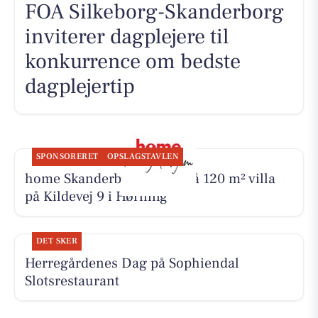
FOA Silkeborg-Skanderborg
inviterer dagplejere til
konkurrence om bedste
dagplejertip
SPONSORERET
OPSLAGSTAVLEN
home Skanderborg byder på 120 m² villa
på Kildevej 9 i Hørning
DET SKER
Herregårdenes Dag på Sophiendal
Slotsrestaurant