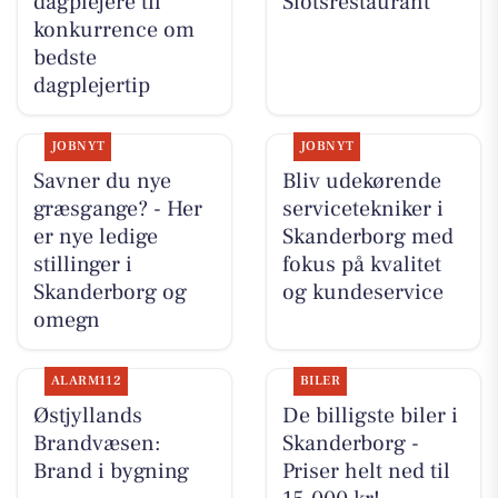
dagplejere til
Slotsrestaurant
konkurrence om
bedste
dagplejertip
JOBNYT
JOBNYT
Savner du nye
Bliv udekørende
græsgange? - Her
servicetekniker i
er nye ledige
Skanderborg med
stillinger i
fokus på kvalitet
Skanderborg og
og kundeservice
omegn
ALARM112
BILER
Østjyllands
De billigste biler i
Brandvæsen:
Skanderborg -
Brand i bygning
Priser helt ned til