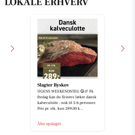
LOKALE ERHVERV
Slagter Byskov
UGENS WEEKENDSTEG 😋🍖 På
fredag kan du få vores lækre dansk
kalveculotte - nok til 5-6 personer.
Pris pr. stk. kun 289,00 k...
Åbn opslaget