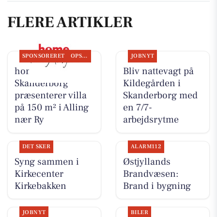
FLERE ARTIKLER
SPONSORERET
OPSLAGSTAVLEN
JOBNYT
home
Bliv nattevagt på
Skanderborg
Kildegården i
præsenterer villa
Skanderborg med
på 150 m² i Alling
en 7/7-
nær Ry
arbejdsrytme
DET SKER
ALARM112
Syng sammen i
Østjyllands
Kirkecenter
Brandvæsen:
Kirkebakken
Brand i bygning
JOBNYT
BILER