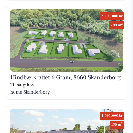
2.895.000 kr
2
799 m
Hindbærkrattet 6 Gram, 8660 Skanderborg
Til salg hos
home Skanderborg
1.695.000 kr
2
150 m