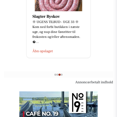
Slagter Byskov
🌞 UGENS TILBUD - UGE 33 🌞
Kom ned forbi butikken i næste
uge, og nup dine favoritter til
frokosten og/eller aftensmaden.
...
Åbn opslaget
Annoncørbetalt indhold