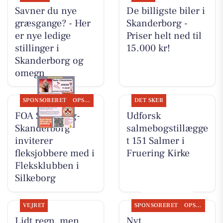
Savner du nye
De billigste biler i
græsgange? - Her
Skanderborg -
er nye ledige
Priser helt ned til
stillinger i
15.000 kr!
Skanderborg og
omegn
SPONSORERET
OPSLAGSTAVLEN
DET SKER
FOA Silkeborg-
Udforsk
Skanderborg
salmebogstillægge
inviterer
t 151 Salmer i
fleksjobbere med i
Fruering Kirke
Fleksklubben i
Silkeborg
VEJRET
SPONSORERET
OPSLAGSTAVLEN
Lidt regn, men
Nyt fra Slagter