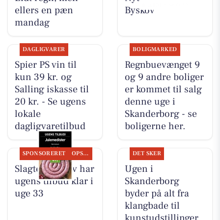
ellers en pæn
Byskov
mandag
DAGLIGVARER
BOLIGMARKED
Spier PS vin til
Regnbuevænget 9
kun 39 kr. og
og 9 andre boliger
Salling iskasse til
er kommet til salg
20 kr. - Se ugens
denne uge i
lokale
Skanderborg - se
dagligvaretilbud
boligerne her.
SPONSORERET
OPSLAGSTAVLEN
DET SKER
Slagter Byskov har
Ugen i
ugens tilbud klar i
Skanderborg
uge 33
byder på alt fra
klangbade til
kunstudstillinger