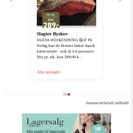
home Skanderborg
🏡 **Industritoften 14, Virring, 8660
Skanderborg** byder på en velholdt
villa med skøn beliggenhed for
enden af lukket vænge...
Åbn opslaget
Annoncørbetalt indhold