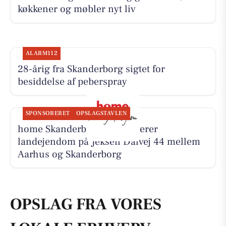
køkkener og møbler nyt liv
ALARM112
28-årig fra Skanderborg sigtet for
besiddelse af peberspray
SPONSORERET
OPSLAGSTAVLEN
home Skanderborg præsenterer
landejendom på Jeksen Dalvej 44 mellem
Aarhus og Skanderborg
OPSLAG FRA VORES