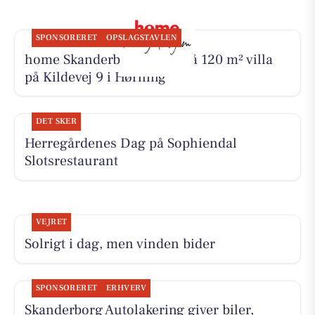
SPONSORERET
OPSLAGSTAVLEN
home Skanderborg byder på 120 m² villa
på Kildevej 9 i Hørning
DET SKER
Herregårdenes Dag på Sophiendal
Slotsrestaurant
VEJRET
Solrigt i dag, men vinden bider
SPONSORERET
ERHVERV
Skanderborg Autolakering giver biler,