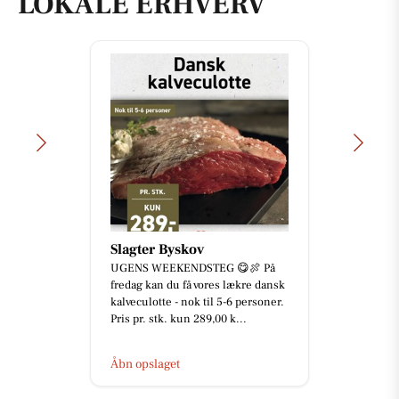
LOKALE ERHVERV
home Skanderborg
🏡 **Industritoften 14, Virring, 8660
Skanderborg** byder på en velholdt
villa med skøn beliggenhed for
enden af lukket vænge...
Åbn opslaget