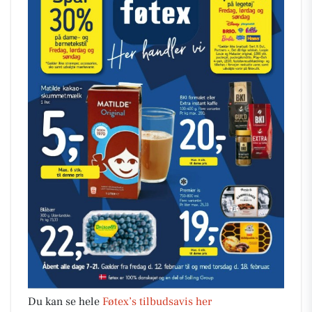
Du kan se hele
Føtex’s tilbudsavis her