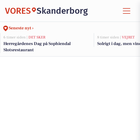
VORES
Skanderborg
Seneste nyt ›
6 timer siden |
DET SKER
8 timer siden |
VEJRET
Herregårdenes Dag på Sophiendal
Solrigt i dag, men vi
Slotsrestaurant