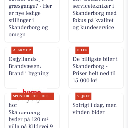
græsgange? - Her
servicetekniker i
er nye ledige
Skanderborg med
stillinger i
fokus på kvalitet
Skanderborg og
og kundeservice
omegn
ALARM112
BILER
Østjyllands
De billigste biler i
Brandvæsen:
Skanderborg -
Brand i bygning
Priser helt ned til
15.000 kr!
SPONSORERET
OPSLAGSTAVLEN
VEJRET
home
Solrigt i dag, men
Skanderborg
vinden bider
byder på 120 m²
villa på Kildevej 9