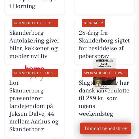
i Hørning
SPONSORERET
ERHVERV
ALARM112
Skanderborg
28-årig fra
Autolakering giver
Skanderborg sigtet
biler, køkkener og
for besiddelse af
møbler nyt liv
peberspray
SPONSORERET
OPSLAGSTAVLEN
SPONSORERET
OPSLAGSTAVLEN
home
Slagter Byskov har
Skanderborg
dansk kalveculotte
præsenterer
til 289 kr. som
landejendom på
ugens
Jeksen Dalvej 44
weekendsteg
mellem Aarhus og
Tilmeld nyhedsbrev
Skanderborg