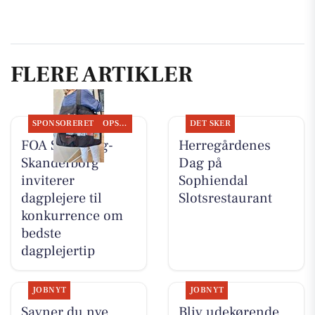
FLERE ARTIKLER
SPONSORERET
OPSLAGSTAVLEN
DET SKER
FOA Silkeborg-
Herregårdenes
Skanderborg
Dag på
inviterer
Sophiendal
dagplejere til
Slotsrestaurant
konkurrence om
bedste
dagplejertip
JOBNYT
JOBNYT
Savner du nye
Bliv udekørende