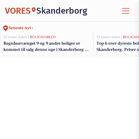
VORES
Skanderborg
Seneste nyt ›
15 timer siden |
BOLIGMARKED
15 timer siden |
BOLIGM
Regnbuevænget 9 og 9 andre boliger er
Top 6 over dyreste boli
kommet til salg denne uge i Skanderborg -
Skanderborg. Priser o
se boligerne her.