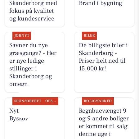
Skanderborg med
Brand i bygning
fokus på kvalitet
og kundeservice
JOBNYT
BILER
Savner du nye
De billigste biler i
græsgange? - Her
Skanderborg -
er nye ledige
Priser helt ned til
stillinger i
15.000 kr!
Skanderborg og
omegn
SPONSORERET
OPSLAGSTAVLEN
BOLIGMARKED
Nyt fra Slagter
Regnbuevænget 9
Byskov
og 9 andre boliger
er kommet til salg
denne uge i