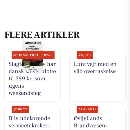
FLERE ARTIKLER
SPONSORERET
OPSLAGSTAVLEN
VEJRET
Slagter Byskov har
Lunt vejr med en
dansk kalveculotte
våd overraskelse
til 289 kr. som
ugens
weekendsteg
JOBNYT
ALARM112
Bliv udekørende
Østjyllands
servicetekniker i
Brandvæsen: