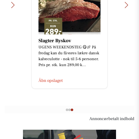
Slagter Byskov
UGENS WEEKENDSTEG 😋🍖 På
fredag kan du få vores lækre dansk
kalveculotte - nok til 5-6 personer.
Pris pr. stk. kun 289,00 k...
Åbn opslaget
Annoncørbetalt indhold