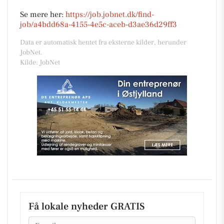
Se mere her:
https://job.jobnet.dk/find-
job/a4bdd68a-4155-4e5c-aceb-d3ae36d29ff3
Data er automatisk hentet fra eksterne kilder, herunder
JobNet.
Kilde: JobNet
Få lokale nyheder GRATIS
Email