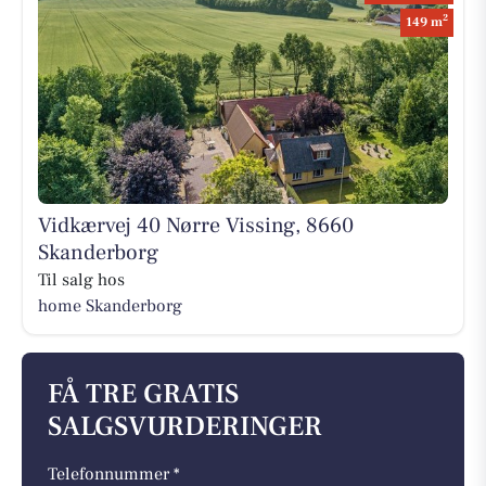
2
149 m
Vidkærvej 40 Nørre Vissing, 8660
Skanderborg
Til salg hos
home Skanderborg
FÅ TRE GRATIS
SALGSVURDERINGER
Telefonnummer *