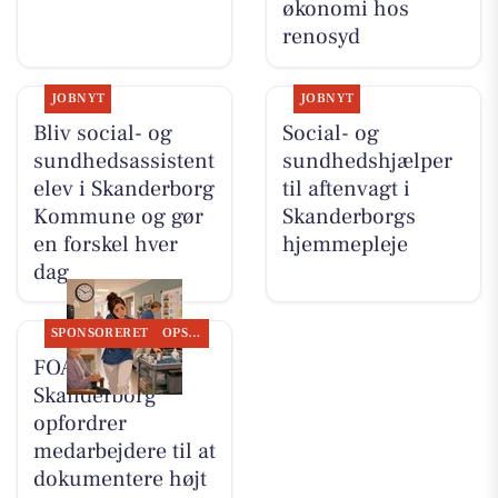
økonomi hos
renosyd
JOBNYT
JOBNYT
Bliv social- og
Social- og
sundhedsassistent
sundhedshjælper
elev i Skanderborg
til aftenvagt i
Kommune og gør
Skanderborgs
en forskel hver
hjemmepleje
dag
SPONSORERET
OPSLAGSTAVLEN
FOA Silkeborg-
Skanderborg
opfordrer
medarbejdere til at
dokumentere højt