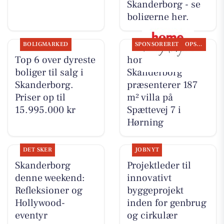
Skanderborg - se
boligerne her.
BOLIGMARKED
SPONSORERET
OPSLAGSTAVLEN
Top 6 over dyreste
home
boliger til salg i
Skanderborg
Skanderborg.
præsenterer 187
Priser op til
m² villa på
15.995.000 kr
Spættevej 7 i
Hørning
DET SKER
JOBNYT
Skanderborg
Projektleder til
denne weekend:
innovativt
Refleksioner og
byggeprojekt
Hollywood-
inden for genbrug
eventyr
og cirkulær