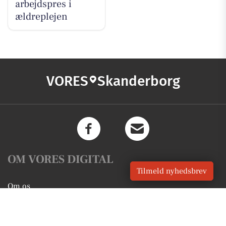
arbejdspres i
ældreplejen
VORES
Skanderborg
OM VORES DIGITAL
Tilmeld nyhedsbrev
Om os
For annoncører
Vilkår og Privatlivspolitik