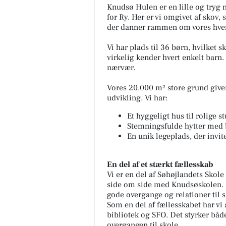
Knudsø Hulen er en lille og tryg
for Ry. Her er vi omgivet af skov,
der danner rammen om vores hve
Vi har plads til 36 børn, hvilket 
virkelig kender hvert enkelt barn. 
nærvær.
Vores 20.000 m² store grund give
udvikling. Vi har:
Slagter Byskov
Et hyggeligt hus til rolige s
UGENS WEEKENDSTEG 😋🍖 
Stemningsfulde hytter med 
fredag kan du få vores lækre d
En unik legeplads, der invit
kalveculotte - nok til 5-6 pers
Pris pr. stk. kun 289,00 k...
En del af et stærkt fællesskab
Vi er en del af Søhøjlandets Skole
Åbn opslaget
side om side med Knudsøskolen. D
gode overgange og relationer til s
Som en del af fællesskabet har vi 
bibliotek og SFO. Det styrker båd
overgangen til skole.