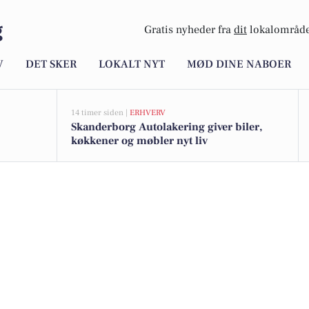
g
Gratis nyheder fra
dit
lokalområde
V
DET SKER
LOKALT NYT
MØD DINE NABOER
14 timer siden |
ERHVERV
Skanderborg Autolakering giver biler,
køkkener og møbler nyt liv