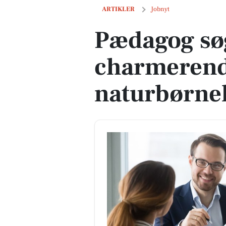
Pædagog søges til charmerende naturb
ARTIKLER
Jobnyt
Pædagog søg
charmeren
naturbørneh