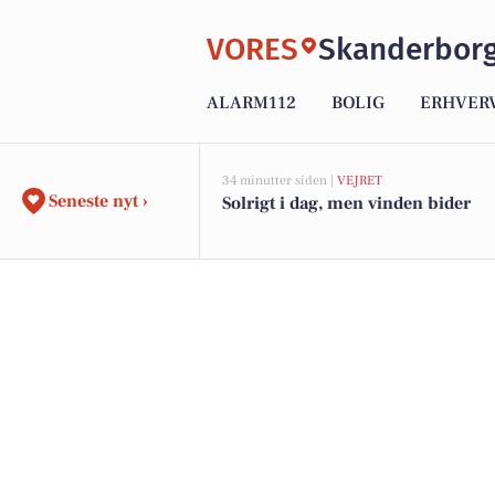
VORES
Skanderbor
ALARM112
BOLIG
ERHVER
34 minutter siden |
VEJRET
Seneste nyt ›
Solrigt i dag, men vinden bider