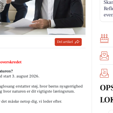
Ska
Refl
eve
Del artikel
 overskredet
aturen?
start 3. august 2026.
OP
uglesang erstatter støj, hvor børns nysgerrighed
g hvor naturen er dit vigtigste læringsrum.
LO
 det måske netop dig, vi leder efter.