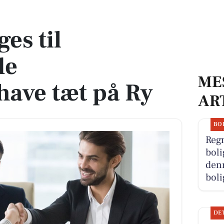
ørnehave tæt på Ry
es til
de
ME
ave tæt på Ry
AR
BO
Reg
boli
denn
boli
DE