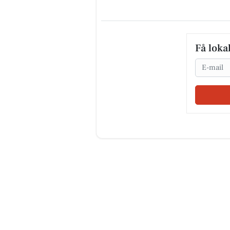
Få loka
Email