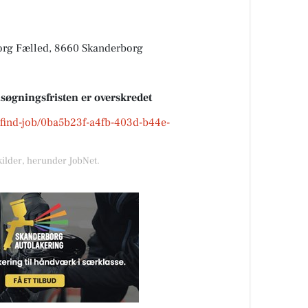
org Fælled, 8660 Skanderborg
nsøgningsfristen er overskredet
k/find-job/0ba5b23f-a4fb-403d-b44e-
kilder, herunder JobNet.