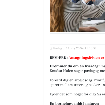
Fredag d. 15. maj 2026 - kl. 13:58
BEMÆRK:
Ansøgningsfristen er
Drømmer du om en hverdag i n
Knudsø Hulen søger pædagog med 
Forestil dig en arbejdsdag, hvor f
spirer mellem træer og bakker – o
Lyder det som noget for dig? Så er
En børnehave midt i naturen