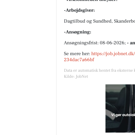
-Arbejdsgiver:
Dagtilbud og Sundhed, Skanderb
-Ansøgning:
Ansøgningsfrist: 08-06-2026;
- a
Se mere her:
https://job.jobnet.d
234dac7a66bf
Data er automatisk hentet fra eksterne 
Kilde: JobNet