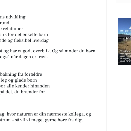
rns udvikling
 rundt
e relationer
lik for det enkelte barn
nde og fleksibel hverdag
t og har et godt overblik. Og så møder du børn,
også når dagen er travl.
bakning fra forældre
 leg og glade børn
 hvor alle kender hinanden
på det, du brænder for
dag, hvor naturen er din nærmeste kollega, og
trum – så vil vi meget gerne høre fra dig.