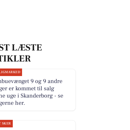
ST LÆSTE
TIKLER
LIGMARKED
nbuevænget 9 og 9 andre
ger er kommet til salg
e uge i Skanderborg - se
gerne her.
T SKER