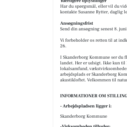
Yderligere oplysninger
Har du spørgsmål, eller vil du vi
kontakte Susanne Rytter, daglig le
Ansøgningsfrist
Send din ansøgning senest 8. jun
Vi forbeholder os retten til at in
26.
I Skanderborg Kommune ser du fle
landet. Her er udsigt. Ikke kun t
lokalsamfund, vækstvirksomheder 
arbejdsplads er Skanderborg Kommu
akustikloftet. Velkommen til natu
INFORMATIONER OM STILLING
- Arbejdspladsen ligger i:
Skanderborg Kommune
-Virksomheden tilbyder: