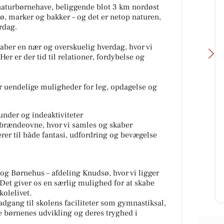
 naturbørnehave, beliggende blot 3 km nordøst
 sø, marker og bakker – og det er netop naturen,
rdag.
skaber en nær og overskuelig hverdag, hvor vi
Her er der tid til relationer, fordybelse og
r uendelige muligheder for leg, opdagelse og
home Skanderborg
tunder og indeaktiviteter
På
🌿 Eksklusiv landejendom på
brændeovne, hvor vi samles og skaber
ansk
Emborgvej 42A, 8660 Skanderborg
erer til både fantasi, udfordring og bevægelse
oner.
med enestående udsigt til Mossø,
egen skov og fredfyldt natur ude...
 og Børnehus – afdeling Knudsø, hvor vi ligger
Åbn opslaget
et giver os en særlig mulighed for at skabe
kolelivet.
adgang til skolens faciliteter som gymnastiksal,
e børnenes udvikling og deres tryghed i