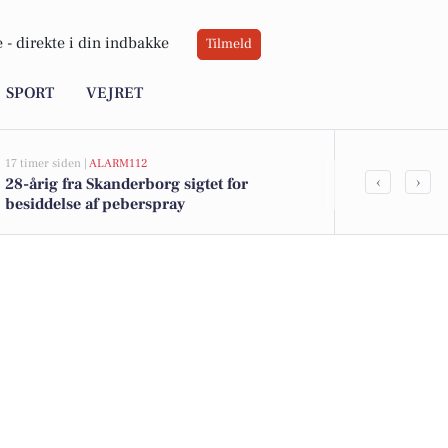
 -
direkte i din indbakke
Tilmeld
SPORT
VEJRET
17 timer siden |
ALARM112
18 timer siden |
J
‹
›
28-årig fra Skanderborg sigtet for
Savner du ny
besiddelse af peberspray
ledige still