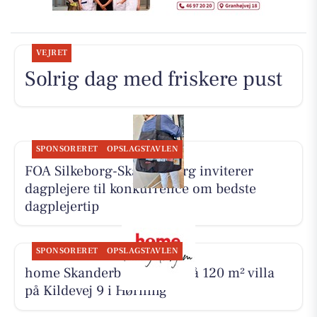
VEJRET
Solrig dag med friskere pust
SPONSORERET
OPSLAGSTAVLEN
FOA Silkeborg-Skanderborg inviterer
dagplejere til konkurrence om bedste
dagplejertip
SPONSORERET
OPSLAGSTAVLEN
home Skanderborg byder på 120 m² villa
på Kildevej 9 i Hørning