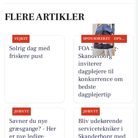
FLERE ARTIKLER
VEJRET
SPONSORERET
OPSLAGSTAVLEN
Solrig dag med
FOA Silkeborg-
friskere pust
Skanderborg
inviterer
dagplejere til
konkurrence om
bedste
dagplejertip
JOBNYT
JOBNYT
Savner du nye
Bliv udekørende
græsgange? - Her
servicetekniker i
er nye ledige
Skanderborg med