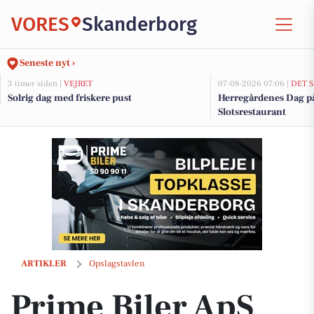
VORES
Skanderborg
Seneste nyt ›
3 timer siden |
VEJRET
07-08-2026 07:06 |
DET 
Solrig dag med friskere pust
Herregårdenes Dag p
Slotsrestaurant
Prime Biler ApS tilbyder polering og coating af bilen
ARTIKLER
Opslagstavlen
Prime Biler ApS