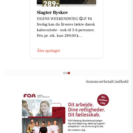
Slagter Byskov
UGENS WEEKENDSTEG 😋🍖 På
fredag kan du få vores lækre dansk
kalveculotte - nok til 5-6 personer.
Pris pr. stk. kun 289,00 k...
Åbn opslaget
Annoncørbetalt indhold