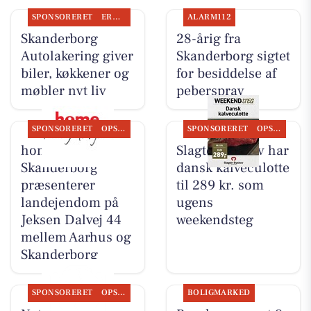
SPONSORERET
ERHVERV
ALARM112
Skanderborg
28-årig fra
Autolakering giver
Skanderborg sigtet
biler, køkkener og
for besiddelse af
møbler nyt liv
peberspray
SPONSORERET
OPSLAGSTAVLEN
SPONSORERET
OPSLAGSTAVLEN
home
Slagter Byskov har
Skanderborg
dansk kalveculotte
præsenterer
til 289 kr. som
landejendom på
ugens
Jeksen Dalvej 44
weekendsteg
mellem Aarhus og
Skanderborg
SPONSORERET
OPSLAGSTAVLEN
BOLIGMARKED