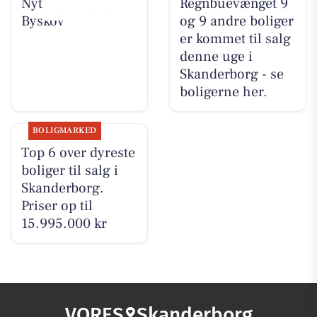
Nyt fra Slagter
Regnbuevænget 9
Byskov
og 9 andre boliger
er kommet til salg
denne uge i
Skanderborg - se
boligerne her.
BOLIGMARKED
Top 6 over dyreste
boliger til salg i
Skanderborg.
Priser op til
15.995.000 kr
VORES
Skanderborg