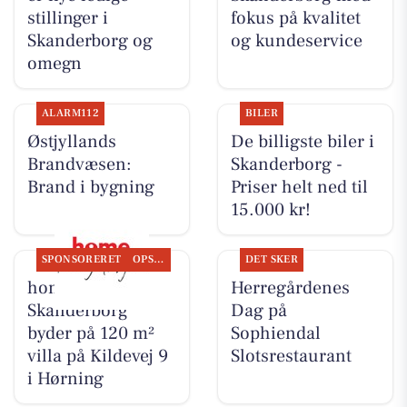
stillinger i
fokus på kvalitet
Skanderborg og
og kundeservice
omegn
ALARM112
BILER
Østjyllands
De billigste biler i
Brandvæsen:
Skanderborg -
Brand i bygning
Priser helt ned til
15.000 kr!
SPONSORERET
OPSLAGSTAVLEN
DET SKER
home
Herregårdenes
Skanderborg
Dag på
byder på 120 m²
Sophiendal
villa på Kildevej 9
Slotsrestaurant
i Hørning