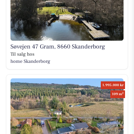
Søvejen 47 Gram, 8660 Skanderborg
Til salg hos
home Skanderborg
1.995.000 kr
2
109 m