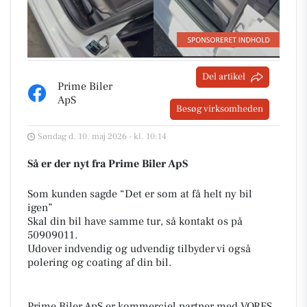
Del artikel
Prime Biler
ApS
Besøg virksomheden
Søndag d. 10. maj 2026 - kl. 10:14
Så er der nyt fra Prime Biler ApS
Som kunden sagde “Det er som at få helt ny bil
igen”
Skal din bil have samme tur, så kontakt os på
50909011.
Udover indvendig og udvendig tilbyder vi også
polering og coating af din bil.
Prime Biler ApS er kommerciel partner med VORES