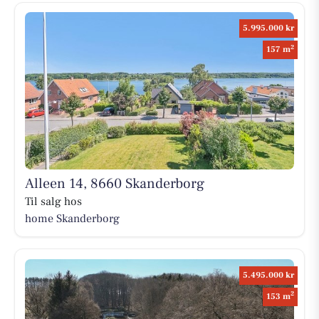
5.995.000 kr
2
157 m
Alleen 14, 8660 Skanderborg
Til salg hos
home Skanderborg
5.495.000 kr
2
153 m