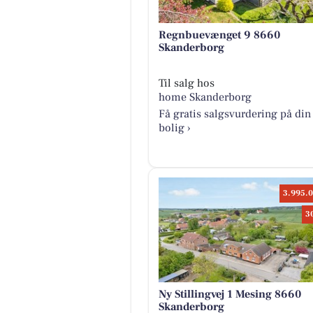
Åbn opslaget
Regnbuevænget 9 8660
Skanderborg
Til salg hos
home Skanderborg
Få gratis salgsvurdering på din
bolig ›
3.995.0
3
Ny Stillingvej 1 Mesing 8660
Skanderborg