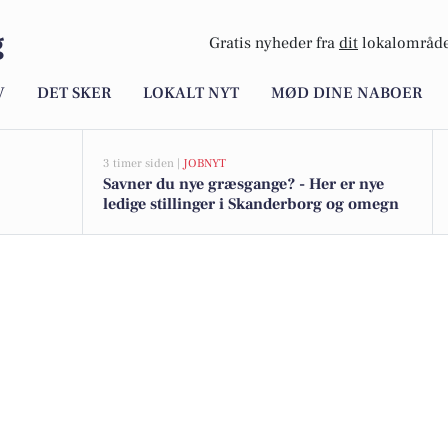
g
Gratis nyheder fra
dit
lokalområde
V
DET SKER
LOKALT NYT
MØD DINE NABOER
3 timer siden |
JOBNYT
Savner du nye græsgange? - Her er nye
ledige stillinger i Skanderborg og omegn