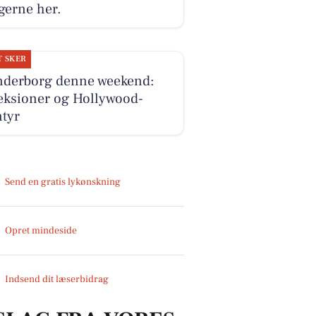
gerne her.
T SKER
nderborg denne weekend:
eksioner og Hollywood-
ntyr
Send en gratis lykønskning
Opret mindeside
Indsend dit læserbidrag