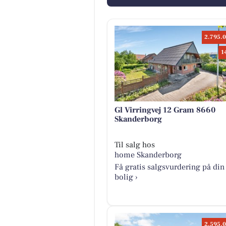
2.795.0
1
Gl Virringvej 12 Gram 8660
Skanderborg
Til salg hos
home Skanderborg
Få gratis salgsvurdering på din
bolig ›
2.595.0