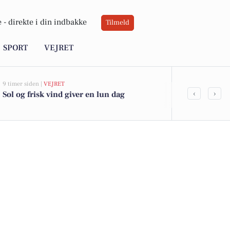
 -
direkte i din indbakke
Tilmeld
SPORT
VEJRET
9 timer siden |
VEJRET
05-08-2026 13:01
‹
›
Sol og frisk vind giver en lun dag
Regnbuevæng
kommet til s
se boligerne