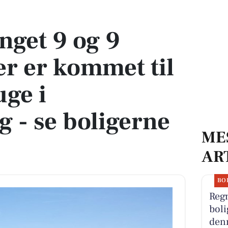
 kommet til salg denne uge i Skanderborg - se boligerne her.
get 9 og 9
er er kommet til
uge i
 - se boligerne
ME
AR
BO
Reg
boli
denn