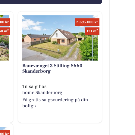
00 kr
2.695.000 kr
2
2
40 m
171 m
Banevænget 3 Stilling 8660
Skanderborg
Til salg hos
home Skanderborg
Få gratis salgsvurdering på din
bolig ›
00 kr