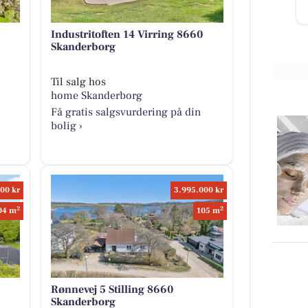
sundhedsmeda...
Åbn opslaget
Industritoften 14 Virring 8660
Skanderborg
Til salg hos
home Skanderborg
Få gratis salgsvurdering på din
bolig ›
00 kr
3.995.000 kr
2
2
04 m
105 m
Rønnevej 5 Stilling 8660
Skanderborg