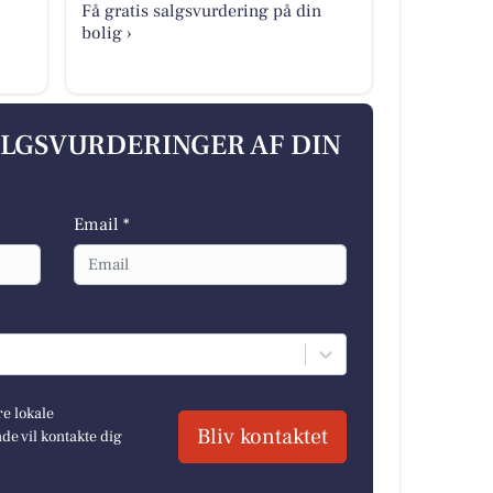
Få gratis salgsvurdering på din
bolig ›
ALGSVURDERINGER AF DIN
Email *
re lokale
Bliv kontaktet
e vil kontakte dig