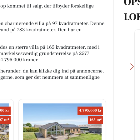
OP
top kommet til salg, der tilbyder forskellige
LO
n charmerende villa på 97 kvadratmeter. Denne
grund på 783 kvadratmeter. Den har en
bydes en større villa på 165 kvadratmeter, med i
mærkelsesværdig grundstørrelse på 2577
r 4.795.000 kroner.
 herunder, du kan klikke dig ind på annoncerne,
oligerne, som gør det nemmere at sammenligne
FOA Silkeborg-
,
Skanderborg
00 kr
4.795.000 kr
Flere ældre pr. medarbejder
2
2
97 m
165 m
jt i
lægger pres på ældreplejen
Antallet af ældre borgere pr.
kommunalt ansat social- og