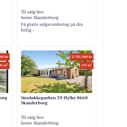
Til salg hos
home Skanderborg
Få gratis salgsvurdering på din
bolig ›
00 kr
2.795.000 kr
2
2
95 m
121 m
borg
Stenløkkeparken 39 Hylke 8660
Skanderborg
Til salg hos
home Skanderborg