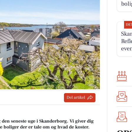
boli
DE
Ska
Refl
eve
Del artikel
g den seneste uge i Skanderborg. Vi giver dig
ke boliger der er tale om og hvad de koster.