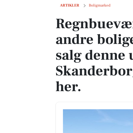
Regnbuevænget 9 og 9 andre boliger er
ARTIKLER
Boligmarked
Regnbuevæn
andre bolig
salg denne 
Skanderborg
her.