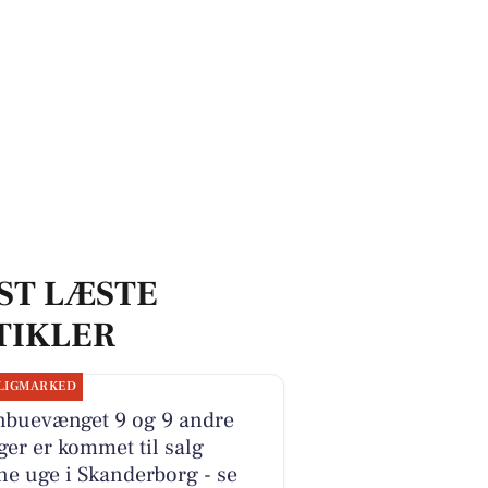
ST LÆSTE
TIKLER
LIGMARKED
nbuevænget 9 og 9 andre
ger er kommet til salg
e uge i Skanderborg - se