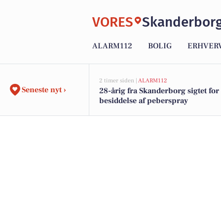
VORES
Skanderbor
ALARM112
BOLIG
ERHVER
2 timer siden |
ALARM112
Seneste nyt ›
28-årig fra Skanderborg sigtet for
besiddelse af peberspray