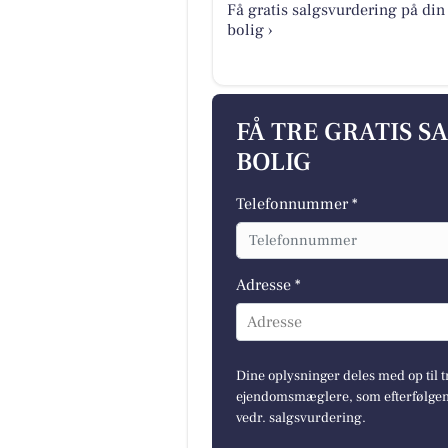
Få gratis salgsvurdering på din
bolig ›
FÅ TRE GRATIS S
BOLIG
Telefonnummer *
Adresse *
Adresse
Dine oplysninger deles med op til t
ejendomsmæglere, som efterfølgend
vedr. salgsvurdering.