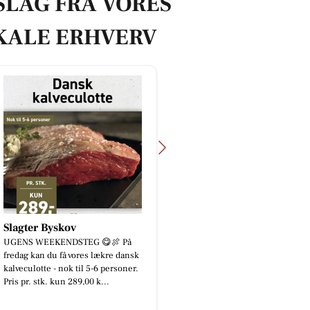
SLAG FRA VORES
KALE ERHVERV
Slagter Byskov
UGENS WEEKENDSTEG 😋🍖 På
fredag kan du få vores lækre dansk
kalveculotte - nok til 5-6 personer.
Pris pr. stk. kun 289,00 k...