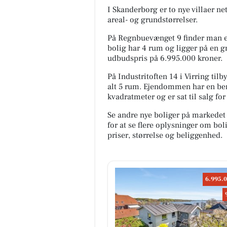
I Skanderborg er to nye villaer ne
areal- og grundstørrelser.
På Regnbuevænget 9 finder man e
bolig har 4 rum og ligger på en 
udbudspris på 6.995.000 kroner.
På Industritoften 14 i Virring til
alt 5 rum. Ejendommen har en be
kvadratmeter og er sat til salg fo
Se andre nye boliger på markedet
for at se flere oplysninger om b
priser, størrelse og beliggenhed.
home Skanderborg
🌿 **Jeksen Dalvej 44, Bjertrup
6.995.0
8362 Hørning** byder på en
sjældent smuk landejendom hø
terrænet mellem Aarhus og
Skande...