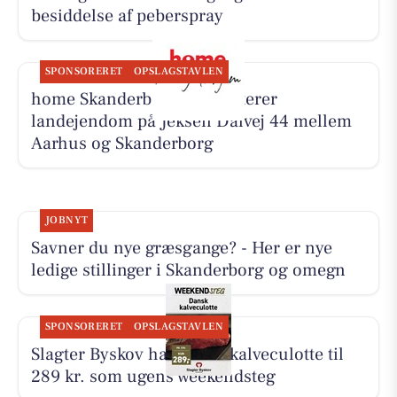
besiddelse af peberspray
SPONSORERET
OPSLAGSTAVLEN
home Skanderborg præsenterer
landejendom på Jeksen Dalvej 44 mellem
Aarhus og Skanderborg
JOBNYT
Savner du nye græsgange? - Her er nye
ledige stillinger i Skanderborg og omegn
SPONSORERET
OPSLAGSTAVLEN
Slagter Byskov har dansk kalveculotte til
289 kr. som ugens weekendsteg