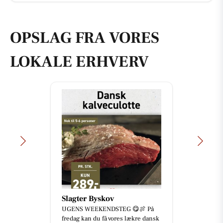
OPSLAG FRA VORES
LOKALE ERHVERV
Slagter Byskov
UGENS WEEKENDSTEG 😋🍖 På
fredag kan du få vores lækre dansk