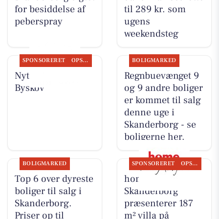
for besiddelse af
til 289 kr. som
peberspray
ugens
weekendsteg
SPONSORERET
OPSLAGSTAVLEN
BOLIGMARKED
Nyt fra Slagter
Regnbuevænget 9
Byskov
og 9 andre boliger
er kommet til salg
denne uge i
Skanderborg - se
boligerne her.
BOLIGMARKED
SPONSORERET
OPSLAGSTAVLEN
Top 6 over dyreste
home
boliger til salg i
Skanderborg
Skanderborg.
præsenterer 187
Priser op til
m² villa på