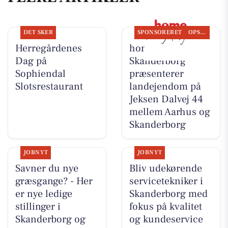
DET SKER
SPONSORERET
OPSLAGSTAVLEN
Herregårdenes
home
Dag på
Skanderborg
Sophiendal
præsenterer
Slotsrestaurant
landejendom på
Jeksen Dalvej 44
mellem Aarhus og
Skanderborg
JOBNYT
JOBNYT
Savner du nye
Bliv udekørende
græsgange? - Her
servicetekniker i
er nye ledige
Skanderborg med
stillinger i
fokus på kvalitet
Skanderborg og
og kundeservice