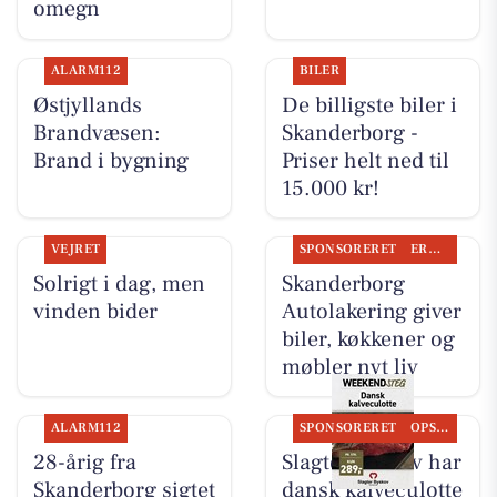
omegn
ALARM112
BILER
Østjyllands
De billigste biler i
Brandvæsen:
Skanderborg -
Brand i bygning
Priser helt ned til
15.000 kr!
VEJRET
SPONSORERET
ERHVERV
Solrigt i dag, men
Skanderborg
vinden bider
Autolakering giver
biler, køkkener og
møbler nyt liv
ALARM112
SPONSORERET
OPSLAGSTAVLEN
28-årig fra
Slagter Byskov har
Skanderborg sigtet
dansk kalveculotte