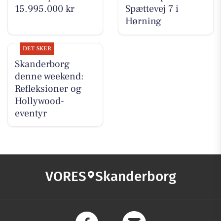
15.995.000 kr
Spættevej 7 i
Hørning
DET SKER
Skanderborg
denne weekend:
Refleksioner og
Hollywood-
eventyr
VORES
Skanderborg