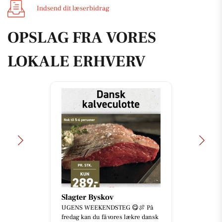
Indsend dit læserbidrag
OPSLAG FRA VORES
LOKALE ERHVERV
Slagter Byskov
UGENS WEEKENDSTEG 😋🍖 På
fredag kan du få vores lækre dansk