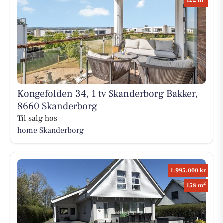
122 m
Kongefolden 34, 1 tv Skanderborg Bakker,
8660 Skanderborg
Til salg hos
home Skanderborg
1.995.000 kr
2
158 m