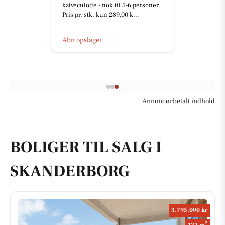
kalveculotte - nok til 5-6 personer.
Pris pr. stk. kun 289,00 k...
Åbn opslaget
Annoncørbetalt indhold
BOLIGER TIL SALG I
SKANDERBORG
3.795.000 kr
2