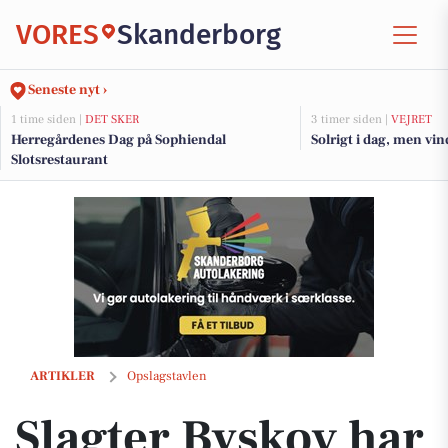
VORES
Skanderborg
Seneste nyt ›
1 time siden |
DET SKER
3 timer siden |
VEJRET
Herregårdenes Dag på Sophiendal
Solrigt i dag, men vi
Slotsrestaurant
Slagter Byskov har ugens tilbud klar for uge 23
ARTIKLER
Opslagstavlen
Slagter Byskov har