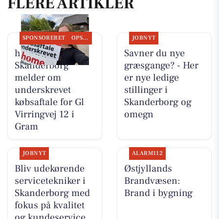
FLERE ARTIKLER
SPONSORERET
OPSLAGSTAVLEN
JOBNYT
home
Savner du nye
Skanderborg
græsgange? - Her
melder om
er nye ledige
underskrevet
stillinger i
købsaftale for Gl
Skanderborg og
Virringvej 12 i
omegn
Gram
JOBNYT
ALARM112
Bliv udekørende
Østjyllands
servicetekniker i
Brandvæsen:
Skanderborg med
Brand i bygning
fokus på kvalitet
og kundeservice