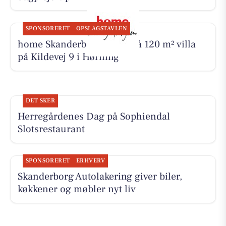
SPONSORERET
OPSLAGSTAVLEN
home Skanderborg byder på 120 m² villa
på Kildevej 9 i Hørning
DET SKER
Herregårdenes Dag på Sophiendal
Slotsrestaurant
SPONSORERET
ERHVERV
Skanderborg Autolakering giver biler,
køkkener og møbler nyt liv