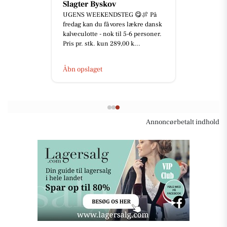
Slagter Byskov
UGENS WEEKENDSTEG 😋🍖 På
fredag kan du få vores lækre dansk
kalveculotte - nok til 5-6 personer.
Pris pr. stk. kun 289,00 k...
Åbn opslaget
Annoncørbetalt indhold