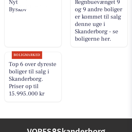
Nyt fra Slagter
Regnbuevænget 9
Byskov
og 9 andre boliger
er kommet til salg
denne uge i
Skanderborg - se
boligerne her.
BOLIGMARKED
Top 6 over dyreste
boliger til salg i
Skanderborg.
Priser op til
15.995.000 kr
VORES
Skanderborg