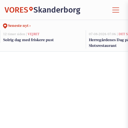
VORES
Skanderborg
Seneste nyt ›
12 timer siden |
VEJRET
07-08-2026 07:06 |
DET 
Solrig dag med friskere pust
Herregårdenes Dag p
Slotsrestaurant