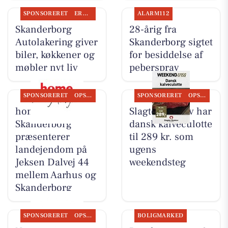
SPONSORERET
ERHVERV
ALARM112
Skanderborg
28-årig fra
Autolakering giver
Skanderborg sigtet
biler, køkkener og
for besiddelse af
møbler nyt liv
peberspray
SPONSORERET
OPSLAGSTAVLEN
SPONSORERET
OPSLAGSTAVLEN
home
Slagter Byskov har
Skanderborg
dansk kalveculotte
præsenterer
til 289 kr. som
landejendom på
ugens
Jeksen Dalvej 44
weekendsteg
mellem Aarhus og
Skanderborg
SPONSORERET
OPSLAGSTAVLEN
BOLIGMARKED