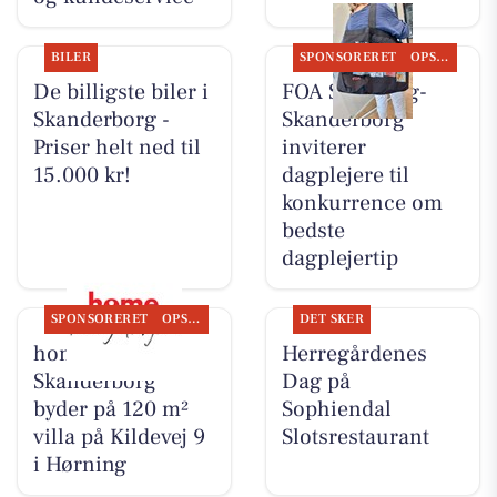
BILER
SPONSORERET
OPSLAGSTAVLEN
De billigste biler i
FOA Silkeborg-
Skanderborg -
Skanderborg
Priser helt ned til
inviterer
15.000 kr!
dagplejere til
konkurrence om
bedste
dagplejertip
SPONSORERET
OPSLAGSTAVLEN
DET SKER
home
Herregårdenes
Skanderborg
Dag på
byder på 120 m²
Sophiendal
villa på Kildevej 9
Slotsrestaurant
i Hørning