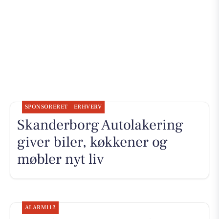
SPONSORERET
ERHVERV
Skanderborg Autolakering
giver biler, køkkener og
møbler nyt liv
ALARM112