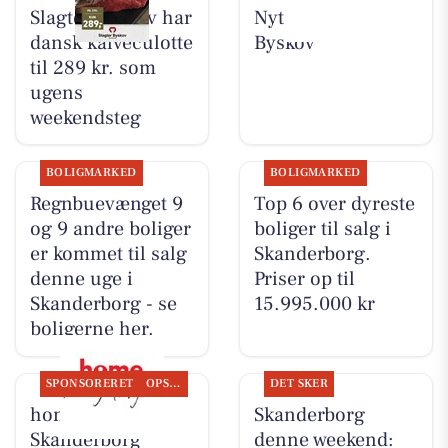
Slagter Byskov har
Nyt fra Slagter
dansk kalveculotte
Byskov
til 289 kr. som
ugens
weekendsteg
BOLIGMARKED
BOLIGMARKED
Regnbuevænget 9
Top 6 over dyreste
og 9 andre boliger
boliger til salg i
er kommet til salg
Skanderborg.
denne uge i
Priser op til
Skanderborg - se
15.995.000 kr
boligerne her.
SPONSORERET
OPSLAGSTAVLEN
DET SKER
home
Skanderborg
Skanderborg
denne weekend: