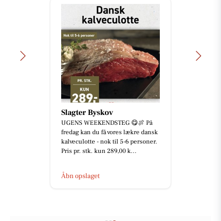
Slagter Byskov
UGENS WEEKENDSTEG 😋🍖 På
fredag kan du få vores lækre dansk
kalveculotte - nok til 5-6 personer.
Pris pr. stk. kun 289,00 k...
Åbn opslaget