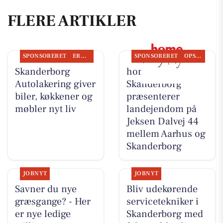
FLERE ARTIKLER
SPONSORERET
ERHVERV
SPONSORERET
OPSLAGSTAVLEN
Skanderborg
home
Autolakering giver
Skanderborg
biler, køkkener og
præsenterer
møbler nyt liv
landejendom på
Jeksen Dalvej 44
mellem Aarhus og
Skanderborg
JOBNYT
JOBNYT
Savner du nye
Bliv udekørende
græsgange? - Her
servicetekniker i
er nye ledige
Skanderborg med