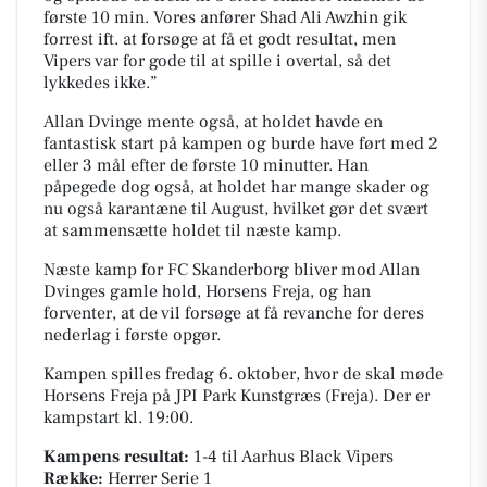
første 10 min. Vores anfører Shad Ali Awzhin gik
forrest ift. at forsøge at få et godt resultat, men
Vipers var for gode til at spille i overtal, så det
lykkedes ikke.”
Allan Dvinge mente også, at holdet havde en
fantastisk start på kampen og burde have ført med 2
eller 3 mål efter de første 10 minutter. Han
påpegede dog også, at holdet har mange skader og
nu også karantæne til August, hvilket gør det svært
at sammensætte holdet til næste kamp.
Næste kamp for FC Skanderborg bliver mod Allan
Dvinges gamle hold, Horsens Freja, og han
forventer, at de vil forsøge at få revanche for deres
nederlag i første opgør.
Kampen spilles fredag 6. oktober, hvor de skal møde
Horsens Freja på
JPI Park Kunstgræs (Freja)
. Der er
kampstart kl. 19:00.
Kampens resultat:
1-4
til Aarhus Black Vipers
Række:
Herrer Serie 1