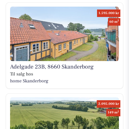
1.595.000 kr
2
60 m
Adelgade 23B, 8660 Skanderborg
Til salg hos
home Skanderborg
2.095.000 kr
2
149 m