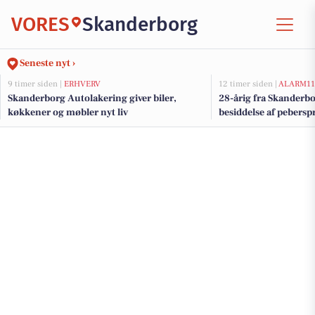
VORES
Skanderborg
Seneste nyt ›
9 timer siden |
ERHVERV
12 timer siden |
ALARM11
Skanderborg Autolakering giver biler,
28-årig fra Skanderbo
køkkener og møbler nyt liv
besiddelse af pebersp