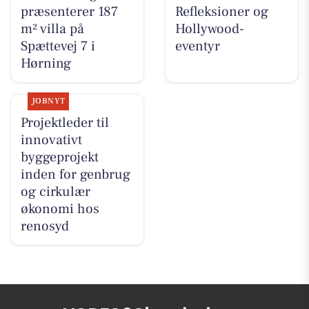
præsenterer 187
Refleksioner og
m² villa på
Hollywood-
Spættevej 7 i
eventyr
Hørning
JOBNYT
Projektleder til
innovativt
byggeprojekt
inden for genbrug
og cirkulær
økonomi hos
renosyd