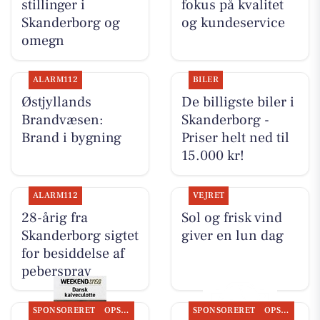
stillinger i
fokus på kvalitet
Skanderborg og
og kundeservice
omegn
ALARM112
BILER
Østjyllands
De billigste biler i
Brandvæsen:
Skanderborg -
Brand i bygning
Priser helt ned til
15.000 kr!
ALARM112
VEJRET
28-årig fra
Sol og frisk vind
Skanderborg sigtet
giver en lun dag
for besiddelse af
peberspray
SPONSORERET
OPSLAGSTAVLEN
SPONSORERET
OPSLAGSTAVLEN