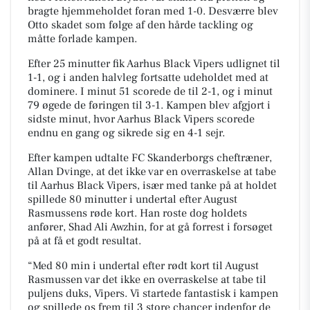
bragte hjemmeholdet foran med 1-0. Desværre blev
Otto skadet som følge af den hårde tackling og
måtte forlade kampen.
Efter 25 minutter fik Aarhus Black Vipers udlignet til
1-1, og i anden halvleg fortsatte udeholdet med at
dominere. I minut 51 scorede de til 2-1, og i minut
79 øgede de føringen til 3-1. Kampen blev afgjort i
sidste minut, hvor Aarhus Black Vipers scorede
endnu en gang og sikrede sig en 4-1 sejr.
Efter kampen udtalte FC Skanderborgs cheftræner,
Allan Dvinge, at det ikke var en overraskelse at tabe
til Aarhus Black Vipers, især med tanke på at holdet
spillede 80 minutter i undertal efter August
Rasmussens røde kort. Han roste dog holdets
anfører, Shad Ali Awzhin, for at gå forrest i forsøget
på at få et godt resultat.
“Med 80 min i undertal efter rødt kort til August
Rasmussen var det ikke en overraskelse at tabe til
puljens duks, Vipers.
Vi startede fantastisk i kampen
og spillede os frem til 3 store chancer indenfor de