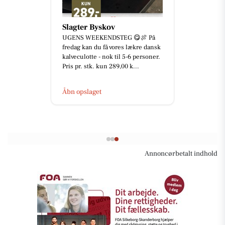
Slagter Byskov
UGENS WEEKENDSTEG 😋🍖 På
fredag kan du få vores lækre dansk
kalveculotte - nok til 5-6 personer.
Pris pr. stk. kun 289,00 k...
Åbn opslaget
Annoncørbetalt indhold