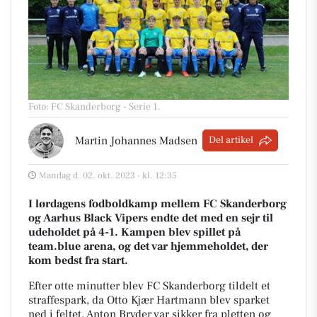
Foto: FC Skanderborg - Serie 1
.
Martin Johannes Madsen
Del artikel
Mandag d. 02. okt. 2023 - kl. 12:35
I lørdagens fodboldkamp mellem FC Skanderborg
og Aarhus Black Vipers endte det med en sejr til
udeholdet på 4-1. Kampen blev spillet på
team.blue arena, og det var hjemmeholdet, der
kom bedst fra start.
Efter otte minutter blev FC Skanderborg tildelt et
straffespark, da Otto Kjær Hartmann blev sparket
ned i feltet. Anton Bryder var sikker fra pletten og