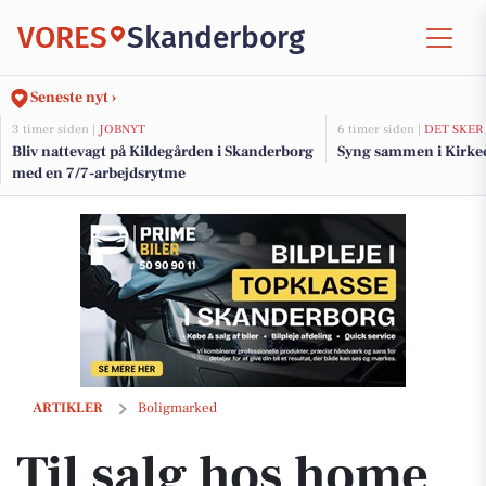
VORES
Skanderborg
Seneste nyt ›
3 timer siden |
JOBNYT
6 timer siden |
DET SKER
Bliv nattevagt på Kildegården i Skanderborg
Syng sammen i Kirke
med en 7/7-arbejdsrytme
Til salg hos home Skanderborg: Århusvej 41, Stilling, 8660 Skanderb
ARTIKLER
Boligmarked
Til salg hos home