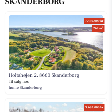
SKANDERBORG
7.495.000 kr
2
262 m
Holtshøjen 2, 8660 Skanderborg
Til salg hos
home Skanderborg
3.695.000 kr