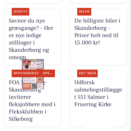
JOBNYT
BILER
Savner du nye
De billigste biler i
græsgange? - Her
Skanderborg -
er nye ledige
Priser helt ned til
stillinger i
15.000 kr!
Skanderborg og
omegn
SPONSORERET
OPSLAGSTAVLEN
DET SKER
FOA Silkeborg-
Udforsk
Skanderborg
salmebogstillægge
inviterer
t 151 Salmer i
fleksjobbere med i
Fruering Kirke
Fleksklubben i
Silkeborg