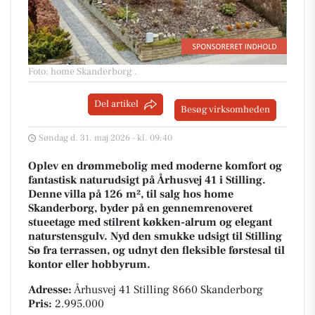
Foto: home Skanderborg
.
Del artikel
Besøg virksomheden
Søndag d. 31. maj 2026 - kl. 09:40
Oplev en drømmebolig med moderne komfort og
fantastisk naturudsigt på Århusvej 41 i Stilling.
Denne villa på 126 m², til salg hos home
Skanderborg, byder på en gennemrenoveret
stueetage med stilrent køkken-alrum og elegant
naturstensgulv. Nyd den smukke udsigt til Stilling
Sø fra terrassen, og udnyt den fleksible førstesal til
kontor eller hobbyrum.
Adresse:
Århusvej 41 Stilling 8660 Skanderborg
Pris:
2.995.000