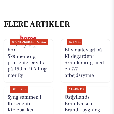
FLERE ARTIKLER
SPONSORERET
OPSLAGSTAVLEN
JOBNYT
home
Bliv nattevagt på
Skanderborg
Kildegården i
præsenterer villa
Skanderborg med
på 150 m² i Alling
en 7/7-
nær Ry
arbejdsrytme
DET SKER
ALARM112
Syng sammen i
Østjyllands
Kirkecenter
Brandvæsen:
Kirkebakken
Brand i bygning