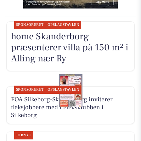
SPONSORERET
OPSLAGSTAVLEN
home Skanderborg
præsenterer villa på 150 m² i
Alling nær Ry
SPONSORERET
OPSLAGSTAVLEN
FOA Silkeborg-Skanderborg inviterer
fleksjobbere med i Fleksklubben i
Silkeborg
JOBNYT