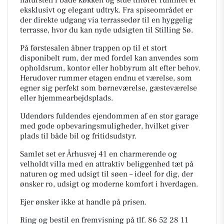
natursten i både køkken og stue tilfører rummet et
eksklusivt og elegant udtryk. Fra spiseområdet er
der direkte udgang via terrassedør til en hyggelig
terrasse, hvor du kan nyde udsigten til Stilling Sø.
På førstesalen åbner trappen op til et stort
disponibelt rum, der med fordel kan anvendes som
opholdsrum, kontor eller hobbyrum alt efter behov.
Herudover rummer etagen endnu et værelse, som
egner sig perfekt som børneværelse, gæsteværelse
eller hjemmearbejdsplads.
Udendørs fuldendes ejendommen af en stor garage
med gode opbevaringsmuligheder, hvilket giver
plads til både bil og fritidsudstyr.
Samlet set er Århusvej 41 en charmerende og
velholdt villa med en attraktiv beliggenhed tæt på
naturen og med udsigt til søen – ideel for dig, der
ønsker ro, udsigt og moderne komfort i hverdagen.
Ejer ønsker ikke at handle på prisen.
Ring og bestil en fremvisning på tlf. 86 52 28 11