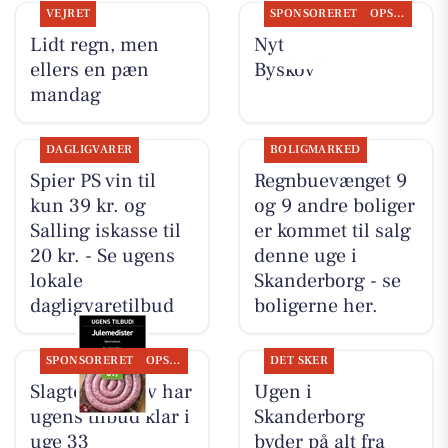
VEJRET
SPONSORERET
OPSLAGSTAVLEN
Lidt regn, men
Nyt fra Slagter
ellers en pæn
Byskov
mandag
DAGLIGVARER
BOLIGMARKED
Spier PS vin til
Regnbuevænget 9
kun 39 kr. og
og 9 andre boliger
Salling iskasse til
er kommet til salg
20 kr. - Se ugens
denne uge i
lokale
Skanderborg - se
dagligvaretilbud
boligerne her.
SPONSORERET
OPSLAGSTAVLEN
DET SKER
Slagter Byskov har
Ugen i
ugens tilbud klar i
Skanderborg
uge 33
byder på alt fra