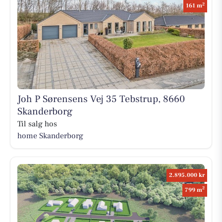
2
161 m
Joh P Sørensens Vej 35 Tebstrup, 8660
Skanderborg
Til salg hos
home Skanderborg
2.895.000 kr
2
799 m