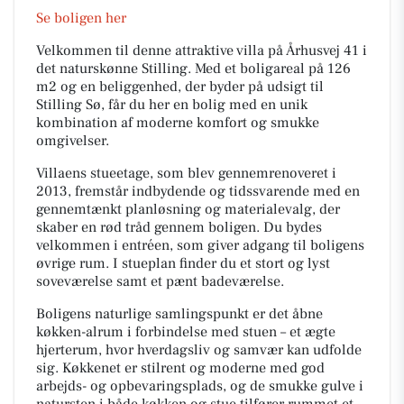
Se boligen her
Velkommen til denne attraktive villa på Århusvej 41 i
det naturskønne Stilling. Med et boligareal på 126
m2 og en beliggenhed, der byder på udsigt til
Stilling Sø, får du her en bolig med en unik
kombination af moderne komfort og smukke
omgivelser.
Villaens stueetage, som blev gennemrenoveret i
2013, fremstår indbydende og tidssvarende med en
gennemtænkt planløsning og materialevalg, der
skaber en rød tråd gennem boligen. Du bydes
velkommen i entréen, som giver adgang til boligens
øvrige rum. I stueplan finder du et stort og lyst
soveværelse samt et pænt badeværelse.
Boligens naturlige samlingspunkt er det åbne
køkken-alrum i forbindelse med stuen – et ægte
hjerterum, hvor hverdagsliv og samvær kan udfolde
sig. Køkkenet er stilrent og moderne med god
arbejds- og opbevaringsplads, og de smukke gulve i