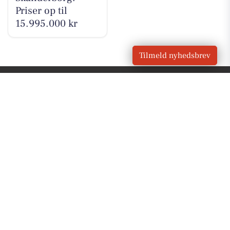
Priser op til
15.995.000 kr
Tilmeld nyhedsbrev
VORES
Skanderborg
OM VORES DIGITAL
Om os
For annoncører
Vilkår og Privatlivspolitik