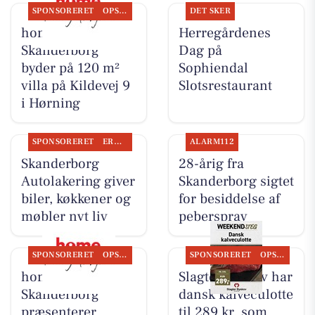
SPONSORERET
OPSLAGSTAVLEN
DET SKER
home
Herregårdenes
Skanderborg
Dag på
byder på 120 m²
Sophiendal
villa på Kildevej 9
Slotsrestaurant
i Hørning
SPONSORERET
ERHVERV
ALARM112
Skanderborg
28-årig fra
Autolakering giver
Skanderborg sigtet
biler, køkkener og
for besiddelse af
møbler nyt liv
peberspray
SPONSORERET
OPSLAGSTAVLEN
SPONSORERET
OPSLAGSTAVLEN
home
Slagter Byskov har
Skanderborg
dansk kalveculotte
præsenterer
til 289 kr. som