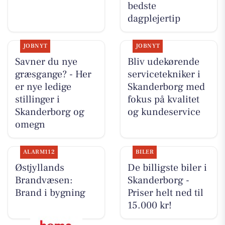
bedste
dagplejertip
JOBNYT
JOBNYT
Savner du nye
Bliv udekørende
græsgange? - Her
servicetekniker i
er nye ledige
Skanderborg med
stillinger i
fokus på kvalitet
Skanderborg og
og kundeservice
omegn
ALARM112
BILER
Østjyllands
De billigste biler i
Brandvæsen:
Skanderborg -
Brand i bygning
Priser helt ned til
15.000 kr!