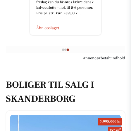
fredag kan du få vores lækre dansk
kalveculotte - nok til 5-6 personer.
Pris pr. stk. kun 289,00 k...
Åbn opslaget
Annoncørbetalt indhold
BOLIGER TIL SALG I
SKANDERBORG
5.995.000 kr
2
157 m