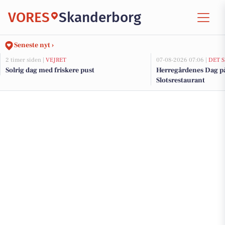
VORES
Skanderborg
Seneste nyt ›
2 timer siden |
VEJRET
07-08-2026 07:06 |
DET 
Solrig dag med friskere pust
Herregårdenes Dag p
Slotsrestaurant