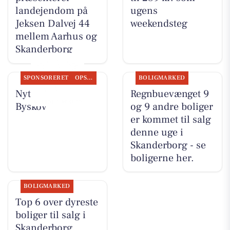
landejendom på
ugens
Jeksen Dalvej 44
weekendsteg
mellem Aarhus og
Skanderborg
SPONSORERET
OPSLAGSTAVLEN
BOLIGMARKED
Nyt fra Slagter
Regnbuevænget 9
Byskov
og 9 andre boliger
er kommet til salg
denne uge i
Skanderborg - se
boligerne her.
BOLIGMARKED
Top 6 over dyreste
boliger til salg i
Skanderborg.