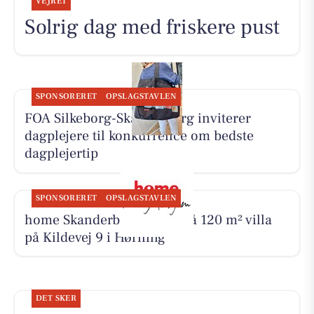
VEJRET
Solrig dag med friskere pust
SPONSORERET
OPSLAGSTAVLEN
FOA Silkeborg-Skanderborg inviterer
dagplejere til konkurrence om bedste
dagplejertip
SPONSORERET
OPSLAGSTAVLEN
home Skanderborg byder på 120 m² villa
på Kildevej 9 i Hørning
DET SKER