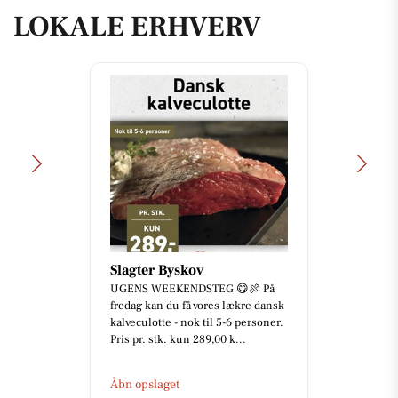
LOKALE ERHVERV
Slagter Byskov
UGENS WEEKENDSTEG 😋🍖 På
fredag kan du få vores lækre dansk
kalveculotte - nok til 5-6 personer.
Pris pr. stk. kun 289,00 k...
Åbn opslaget