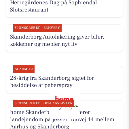
Herregårdenes Dag på Sophiendal
Slotsrestaurant
SPONSORERET
ERHVERV
Skanderborg Autolakering giver biler,
køkkener og møbler nyt liv
ALARM112
28-årig fra Skanderborg sigtet for
besiddelse af peberspray
SPONSORERET
OPSLAGSTAVLEN
home Skanderborg præsenterer
landejendom på Jeksen Dalvej 44 mellem
Aarhus og Skanderborg