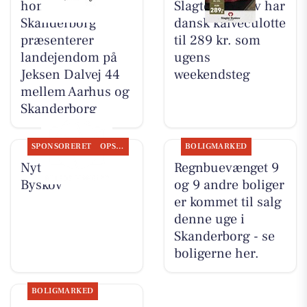
home
Slagter Byskov har
Skanderborg
dansk kalveculotte
præsenterer
til 289 kr. som
landejendom på
ugens
Jeksen Dalvej 44
weekendsteg
mellem Aarhus og
Skanderborg
SPONSORERET
OPSLAGSTAVLEN
BOLIGMARKED
Nyt fra Slagter
Regnbuevænget 9
Byskov
og 9 andre boliger
er kommet til salg
denne uge i
Skanderborg - se
boligerne her.
BOLIGMARKED