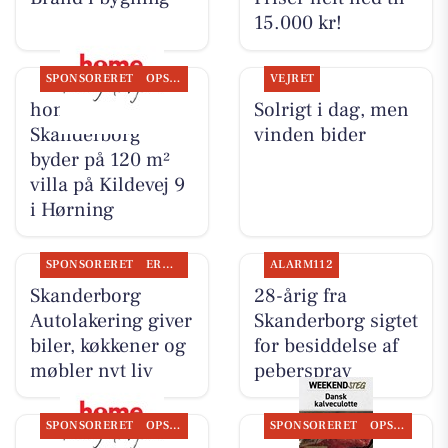
15.000 kr!
SPONSORERET
OPSLAGSTAVLEN
VEJRET
home
Solrigt i dag, men
Skanderborg
vinden bider
byder på 120 m²
villa på Kildevej 9
i Hørning
SPONSORERET
ERHVERV
ALARM112
Skanderborg
28-årig fra
Autolakering giver
Skanderborg sigtet
biler, køkkener og
for besiddelse af
møbler nyt liv
peberspray
SPONSORERET
OPSLAGSTAVLEN
SPONSORERET
OPSLAGSTAVLEN