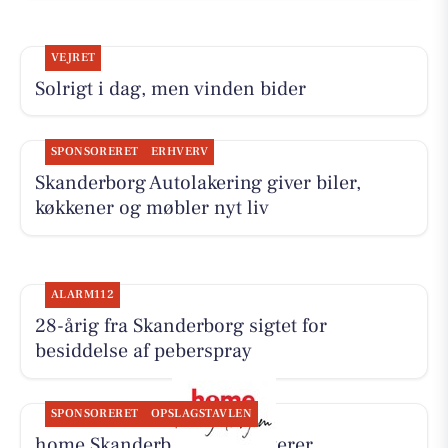
VEJRET
Solrigt i dag, men vinden bider
SPONSORERET
ERHVERV
Skanderborg Autolakering giver biler,
køkkener og møbler nyt liv
ALARM112
28-årig fra Skanderborg sigtet for
besiddelse af peberspray
SPONSORERET
OPSLAGSTAVLEN
home Skanderborg præsenterer