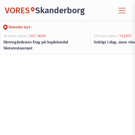
VORES
Skanderborg
Seneste nyt ›
16 timer siden |
DET SKER
18 timer siden |
VEJRET
Herregårdenes Dag på Sophiendal
Solrigt i dag, men vi
Slotsrestaurant