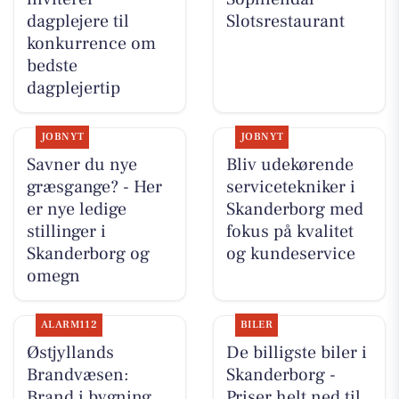
dagplejere til
Slotsrestaurant
konkurrence om
bedste
dagplejertip
JOBNYT
JOBNYT
Savner du nye
Bliv udekørende
græsgange? - Her
servicetekniker i
er nye ledige
Skanderborg med
stillinger i
fokus på kvalitet
Skanderborg og
og kundeservice
omegn
ALARM112
BILER
Østjyllands
De billigste biler i
Brandvæsen:
Skanderborg -
Brand i bygning
Priser helt ned til