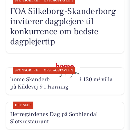
SPONSORERET
OPSLAGSTAVLEN
FOA Silkeborg-Skanderborg
inviterer dagplejere til
konkurrence om bedste
dagplejertip
SPONSORERET
OPSLAGSTAVLEN
home Skanderborg byder på 120 m² villa
på Kildevej 9 i Hørning
DET SKER
Herregårdenes Dag på Sophiendal
Slotsrestaurant