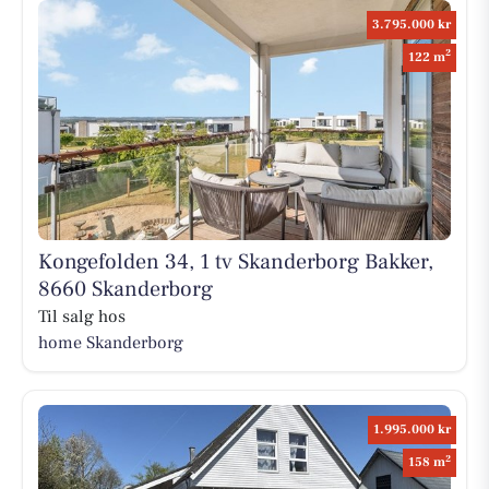
3.795.000 kr
2
122 m
Kongefolden 34, 1 tv Skanderborg Bakker,
8660 Skanderborg
Til salg hos
home Skanderborg
1.995.000 kr
2
158 m