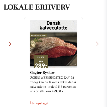
LOKALE ERHVERV
Slagter Byskov
UGENS WEEKENDSTEG 😋🍖 På
fredag kan du få vores lækre dansk
kalveculotte - nok til 5-6 personer.
Pris pr. stk. kun 289,00 k...
Åbn opslaget