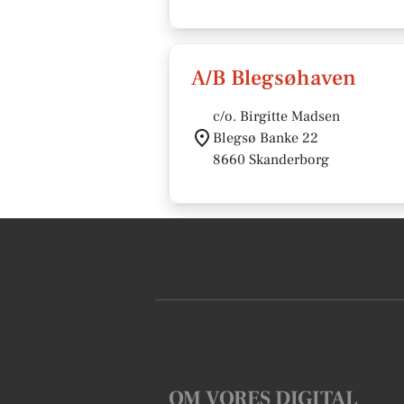
A/B Blegsøhaven
c/o. Birgitte Madsen
Blegsø Banke 22
8660 Skanderborg
OM VORES DIGITAL