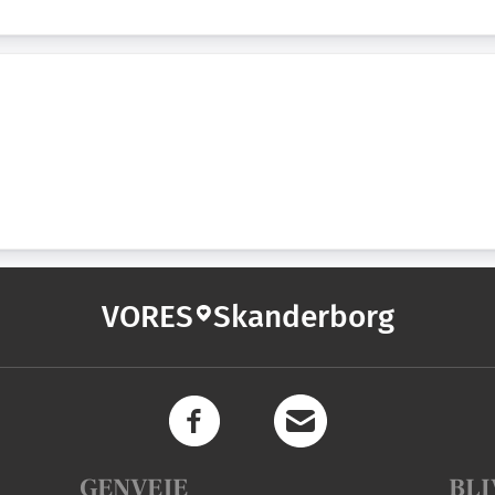
VORES
Skanderborg
GENVEJE
BLI