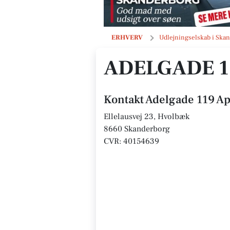
Adelgade 119 ApS
ERHVERV
Udlejningselskab i Ska
ADELGADE 1
Kontakt Adelgade 119 A
Ellelausvej 23, Hvolbæk
8660 Skanderborg
CVR: 40154639