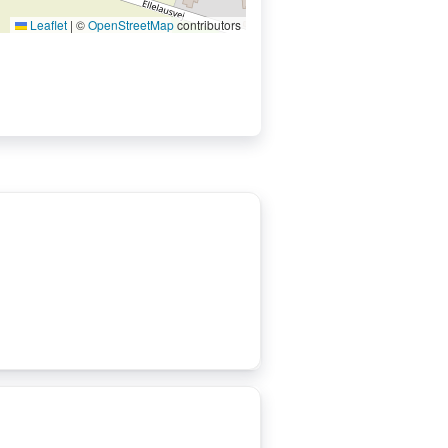
Leaflet
|
©
OpenStreetMap
contributors