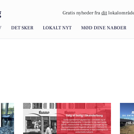
g
Gratis nyheder fra
dit
lokalområde
V
DET SKER
LOKALT NYT
MØD DINE NABOER