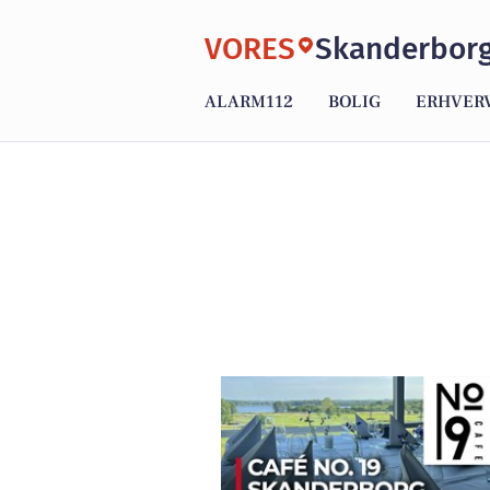
VORES
Skanderbor
ALARM112
BOLIG
ERHVER