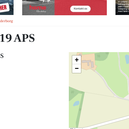
nderborg
19 APS
pS
+
−