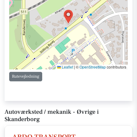
Leaflet
|
©
OpenStreetMap
contributors
Rutevejledning
Autoværksted / mekanik - Øvrige i
Skanderborg