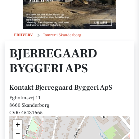
Bjerregaard Byggeri ApS
ERHVERV
Tømrer i Skanderborg
BJERREGAARD
BYGGERI APS
Kontakt Bjerregaard Byggeri ApS
Egholmsvej 11
8660 Skanderborg
CVR: 45431665
+
−