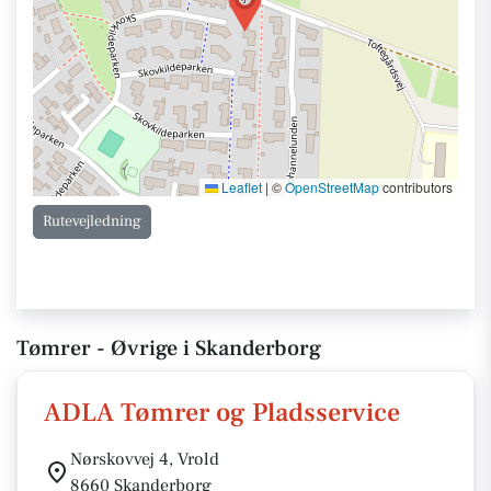
Leaflet
|
©
OpenStreetMap
contributors
Rutevejledning
Tømrer - Øvrige i Skanderborg
ADLA Tømrer og Pladsservice
Nørskovvej 4, Vrold
8660 Skanderborg