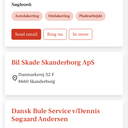
polering og lakbeskyttelse. Med præcis farvematch,
Nøgleord:
moderne sprøjtekabine og fokus på kvalitet og finish
Autolakering
Omlakering
Pladearbejde
– også ved forsikringsskader og ridser.
Send email
Ring nu
Se mere
Bil Skade Skanderborg ApS
Danmarksvej 32 F
8660 Skanderborg
Dansk Bule Service v/Dennis
Søgaard Andersen