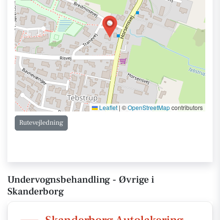
Leaflet
|
©
OpenStreetMap
contributors
Rutevejledning
Undervognsbehandling - Øvrige i
Skanderborg