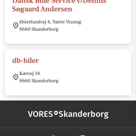
Dansk Bule Service v/Dennis
Søgaard Andersen
Østerlundvej 4, Nørre Vissing
8660 Skanderborg
db-biler
Kærvej 18
8660 Skanderborg
VORES
Skanderborg