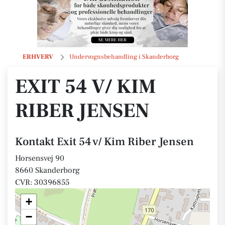
Exit 54 v/ Kim Riber Jensen
ERHVERV
Undervognsbehandling i Skanderborg
EXIT 54 V/ KIM
RIBER JENSEN
Kontakt Exit 54 v/ Kim Riber Jensen
Horsensvej 90
8660 Skanderborg
CVR: 30396855
+
−