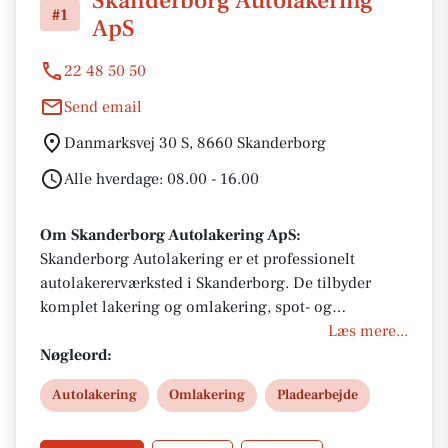
Skanderborg Autolakering
#1
ApS
22 48 50 50
Send email
Danmarksvej 30 S, 8660 Skanderborg
Alle hverdage: 08.00 - 16.00
Om Skanderborg Autolakering ApS:
Skanderborg Autolakering er et professionelt
autolakererværksted i Skanderborg. De tilbyder
komplet lakering og omlakering, spot- og
skadelakering, panellakering, Smart Repair samt
Læs mere...
polering og lakbeskyttelse. Med præcis farvematch,
Nøgleord:
moderne sprøjtekabine og fokus på kvalitet og finish
Autolakering
Omlakering
Pladearbejde
– også ved forsikringsskader og ridser.