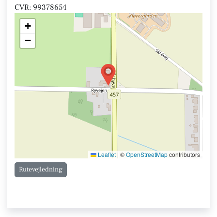
CVR: 99378654
+
−
Leaflet
|
©
OpenStreetMap
contributors
Rutevejledning