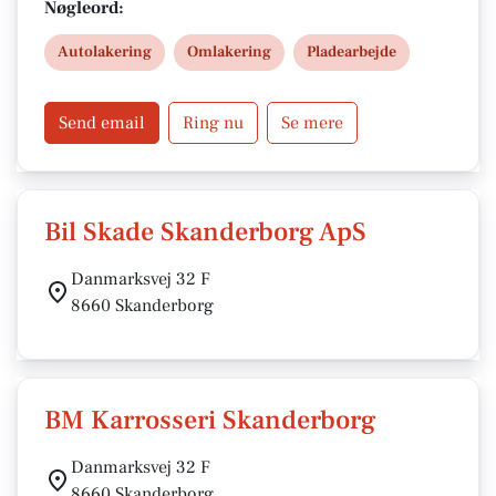
polering og lakbeskyttelse. Med præcis farvematch,
Nøgleord:
moderne sprøjtekabine og fokus på kvalitet og finish
Autolakering
Omlakering
Pladearbejde
– også ved forsikringsskader og ridser.
Send email
Ring nu
Se mere
Bil Skade Skanderborg ApS
Danmarksvej 32 F
8660 Skanderborg
BM Karrosseri Skanderborg
Danmarksvej 32 F
8660 Skanderborg