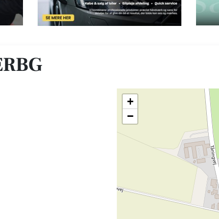
ERBG
+
−