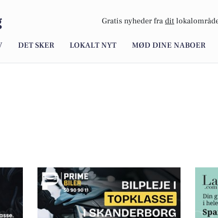
g
Gratis nyheder fra
dit
lokalområde
V
DET SKER
LOKALT NYT
MØD DINE NABOER