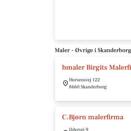
Maler - Øvrige i Skanderbor
bmaler Birgits Maler
Horsensvej 122
8660 Skanderborg
C.Bjørn malerfirma
Ildervej 9