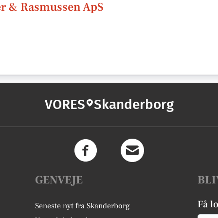
er & Rasmussen ApS
VORES
Skanderborg
GENVEJE
BLI
Få l
Seneste nyt fra Skanderborg