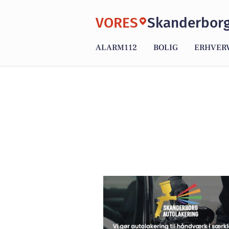
VORES
Skanderbor
ALARM112
BOLIG
ERHVER