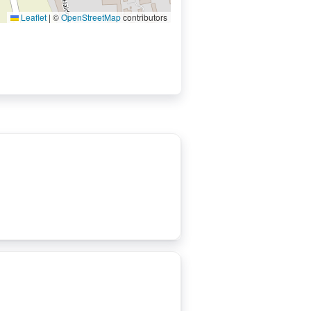
Leaflet
|
©
OpenStreetMap
contributors