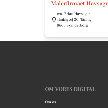
Malerfirmaet Havsag
c/o. Brian Havsager
Tåningvej 20, Tåning
8660 Skanderborg
OM VORES DIGITAL
Om os