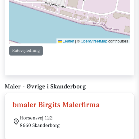
Leaflet
|
©
OpenStreetMap
contributors
Rutevejledning
Maler - Øvrige i Skanderborg
bmaler Birgits Malerfirma
Horsensvej 122
8660 Skanderborg