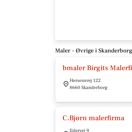
Maler - Øvrige i Skanderbor
bmaler Birgits Maler
Horsensvej 122
8660 Skanderborg
C.Bjørn malerfirma
Ildervej 9