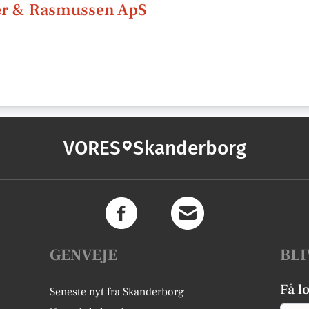
er & Rasmussen ApS
VORES
Skanderborg
GENVEJE
BLI
Få l
Seneste nyt fra Skanderborg