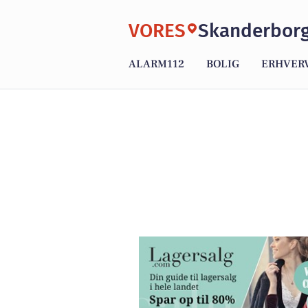
VORES
Skanderbor
ALARM112
BOLIG
ERHVER