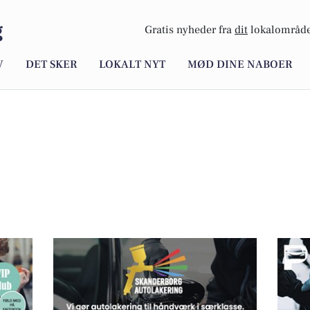
g
Gratis nyheder fra
dit
lokalområde
V
DET SKER
LOKALT NYT
MØD DINE NABOER