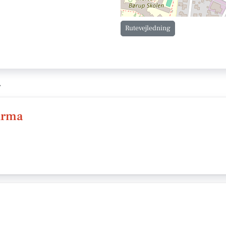
Rutevejledning
g
firma