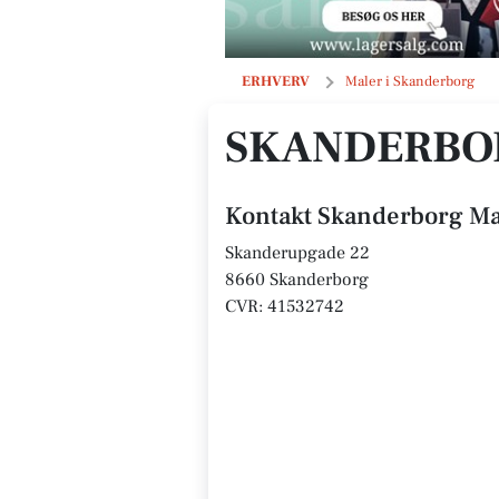
Skanderborg Malerfirma 2020 ApS
ERHVERV
Maler i Skanderborg
SKANDERBOR
Kontakt Skanderborg Ma
Skanderupgade 22
8660 Skanderborg
CVR: 41532742