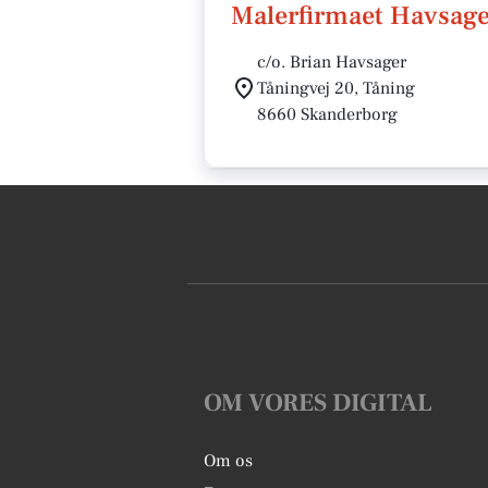
Malerfirmaet Havsag
c/o. Brian Havsager
Tåningvej 20, Tåning
8660 Skanderborg
OM VORES DIGITAL
Om os