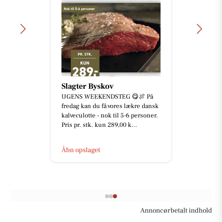
Slagter Byskov
UGENS WEEKENDSTEG 😋🍖 På
fredag kan du få vores lækre dansk
kalveculotte - nok til 5-6 personer.
Pris pr. stk. kun 289,00 k...
Åbn opslaget
Annoncørbetalt indhold