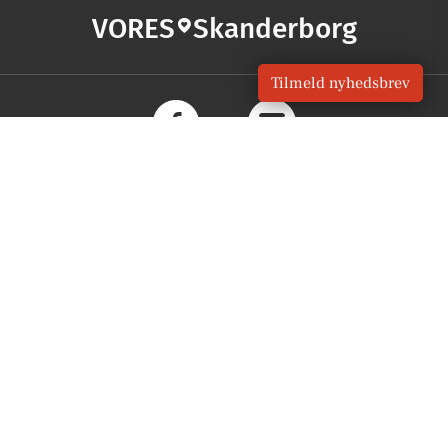
VORES
Skanderborg
Tilmeld nyhedsbrev
OM VORES DIGITAL
Om os
For annoncører
Vilkår og Privatlivspolitik
Kontakt VORES Digital
Administrer samtykke
GENVEJE