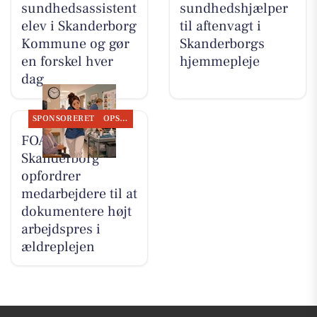
sundhedsassistent
sundhedshjælper
elev i Skanderborg
til aftenvagt i
Kommune og gør
Skanderborgs
en forskel hver
hjemmepleje
dag
SPONSORERET
OPSLAGSTAVLEN
FOA Silkeborg-
Skanderborg
opfordrer
medarbejdere til at
dokumentere højt
arbejdspres i
ældreplejen