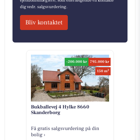
ejendomsmæglere, som efterfølgende vil kontakte
dig vedr. salgsvurdering.
Bliv kontaktet
-200.000 kr
795.000 kr
2
150 m
Bukballevej 4 Hylke 8660
Skanderborg
Få gratis salgsvurdering på din
bolig ›