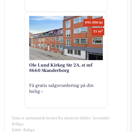
895.000 kr
2
35 m
Ole Lund Kirkeg Str 2A, st mf
8660 Skanderborg
Få gratis salgsvurdering på din
bolig ›
Data er automatisk hentet fra eksterne kilder, herunder
Boliga.
Kilde: Boliga