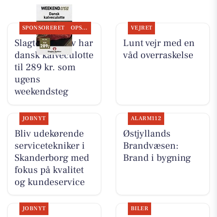
SPONSORERET
OPSLAGSTAVLEN
VEJRET
Slagter Byskov har
Lunt vejr med en
dansk kalveculotte
våd overraskelse
til 289 kr. som
ugens
weekendsteg
JOBNYT
ALARM112
Bliv udekørende
Østjyllands
servicetekniker i
Brandvæsen:
Skanderborg med
Brand i bygning
fokus på kvalitet
og kundeservice
JOBNYT
BILER