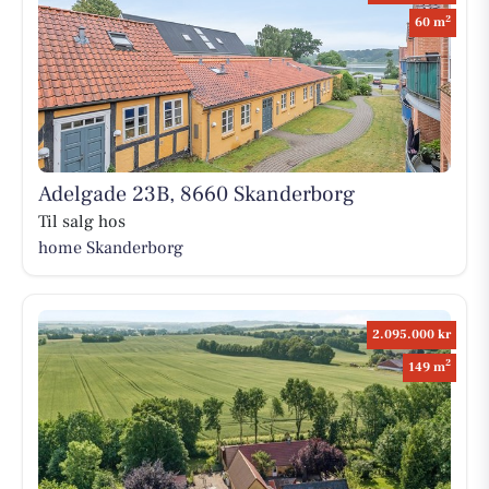
2
60 m
Adelgade 23B, 8660 Skanderborg
Til salg hos
home Skanderborg
2.095.000 kr
2
149 m