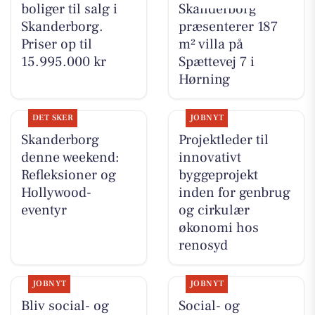
boliger til salg i
Skanderborg
Skanderborg.
præsenterer 187
Priser op til
m² villa på
15.995.000 kr
Spættevej 7 i
Hørning
DET SKER
JOBNYT
Skanderborg
Projektleder til
denne weekend:
innovativt
Refleksioner og
byggeprojekt
Hollywood-
inden for genbrug
eventyr
og cirkulær
økonomi hos
renosyd
JOBNYT
JOBNYT
Bliv social- og
Social- og