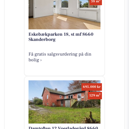
2
38 m
Eskebækparken 18, st mf 8660
Skanderborg
Få gratis salgsvurdering på din
bolig ›
695.000 kr
2
129 m
Damtoften 12 Voerladegård 8660