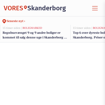
VORES
Skanderborg
Seneste nyt ›
15 timer siden |
BOLIGMARKED
15 timer siden |
BOLIGM
Regnbuevænget 9 og 9 andre boliger er
Top 6 over dyreste boli
kommet til salg denne uge i Skanderborg -
Skanderborg. Priser o
se boligerne her.