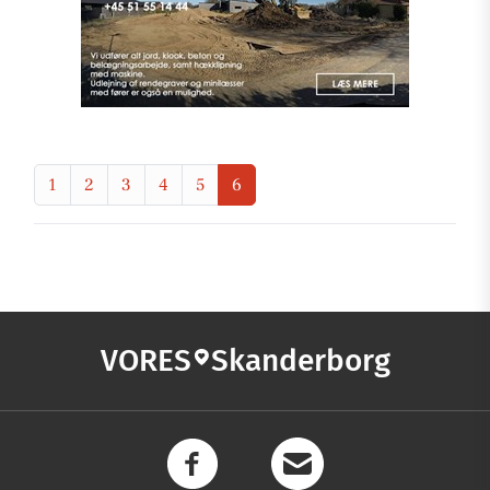
1
2
3
4
5
6
VORES
Skanderborg